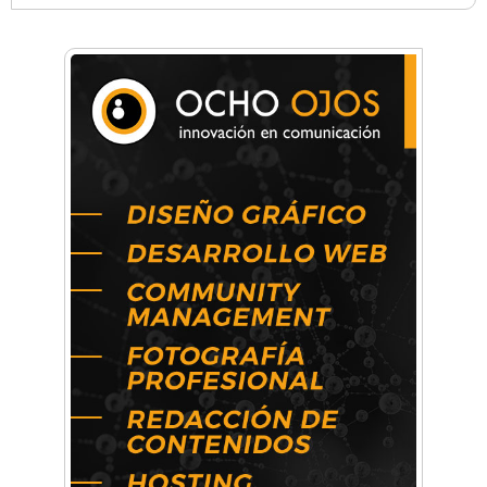
Anahata - Tu comunidad de bienestar y
crecimiento personal
Arq. Horacio Alejandro Sánchez
Artística ApasionArte
Artística Catalina
Artística Veral
BAIC Ramos Mejía