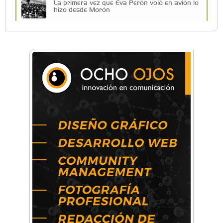
La primera vez que Eva Perón voló en avión lo
hizo desde Morón
Una compañía teatral de Castelar competirá
por el Premio FEBA Cultura
Mariana Croce: "Hoy las empresas necesitan
un asesoramiento integral para crecer con
seguridad"
Música, teatro, yoga, danza y mucho más:
Conocé todos los talleres para aprender y
disfrutar en la Zona Oeste