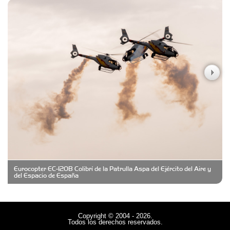
Carniceria y granja El Viejo Peña
Casa Berta
Clima Castelar
CONSERVAS YAMASIRO
Eurocopter EC-120B Colibrí de la Patrulla Aspa del Ejército del Aire y
Cubanico´s - Cubanitos Rellenos!
del Espacio de España
Damiano Men´s Club
Copyright © 2004 - 2026.
Todos los derechos reservados.