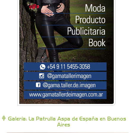
Artística Catalina
Artística Veral
BAIC Ramos Mejía
Brisé Estudio de Danzas
Buenos Aires Equipar
Bytec Academy
Galería: La Patrulla Aspa de España en Buenos
Aires
Campoy Federik - Productores Asesores de
Seguros