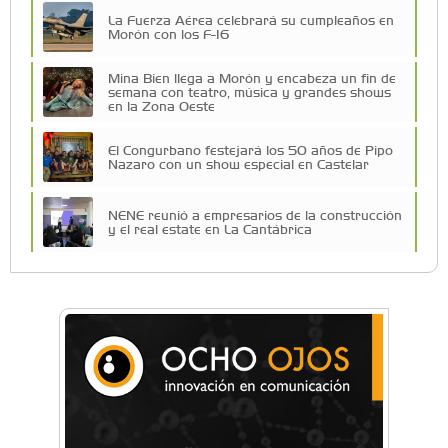
La Fuerza Aérea celebrará su cumpleaños en
Morón con los F-16
Mina Bien llega a Morón y encabeza un fin de
semana con teatro, música y grandes shows
en la Zona Oeste
El Congurbano festejará los 50 años de Pipo
Nazaro con un show especial en Castelar
NENE reunió a empresarios de la construcción
y el real estate en La Cantábrica
Una compañía teatral de Castelar competirá
por el Premio FEBA Cultura
La primera vez que Eva Perón voló en avión lo
hizo desde Morón
Mariana Croce: "Hoy las empresas necesitan
un asesoramiento integral para crecer con
seguridad"