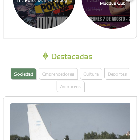
The Police Men en Muddy´s
Muddys Club
Destacadas
Sociedad
Emprendedores
Cultura
Deportes
Avioneros