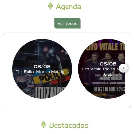
Agenda
Ver todos
06/08
08/08
Lito Vitale Trio en Muddy´s
The Police Men en Muddy´s
Club
Destacadas