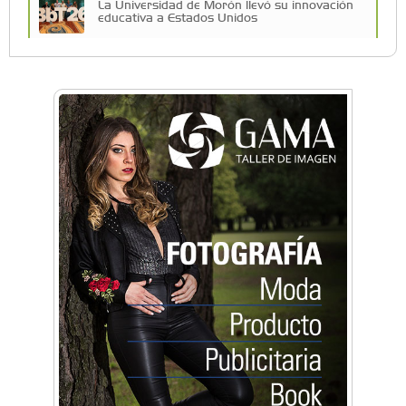
La Universidad de Morón llevó su innovación
educativa a Estados Unidos
Una compañía teatral de Castelar competirá
por el Premio FEBA Cultura
La primera vez que Eva Perón voló en avión lo
hizo desde Morón
Mariana Croce: "Hoy las empresas necesitan
un asesoramiento integral para crecer con
seguridad"
Música, teatro, yoga, danza y mucho más:
Conocé todos los talleres para aprender y
disfrutar en la Zona Oeste