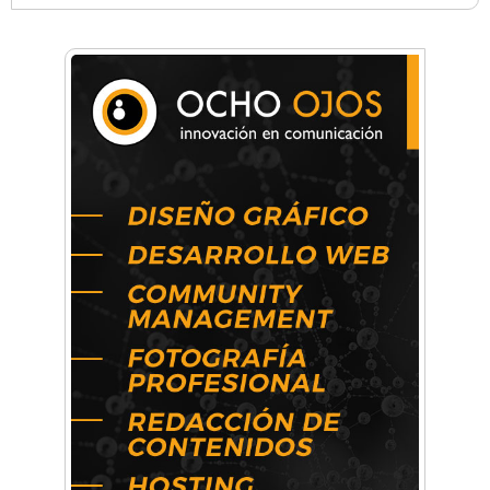
Anahata - Tu comunidad de bienestar y
crecimiento personal
Arq. Horacio Alejandro Sánchez
Artística ApasionArte
Artística Catalina
Artística Veral
BAIC Ramos Mejía