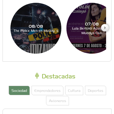
07/08
08/08
Lula Bertoldi Acustico en
The Police Men en Muddy´s
Muddys Club
Destacadas
Sociedad
Emprendedores
Cultura
Deportes
Avioneros