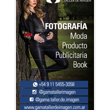
Artística ApasionArte
Artística Catalina
Artística Veral
BAIC Ramos Mejía
Brisé Estudio de Danzas
Buenos Aires Equipar