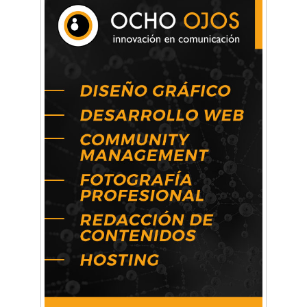
La primera vez que Eva Perón voló en avión lo
hizo desde Morón
Mariana Croce: "Hoy las empresas necesitan
un asesoramiento integral para crecer con
seguridad"
Música, teatro, yoga, danza y mucho más:
Conocé todos los talleres para aprender y
disfrutar en la Zona Oeste