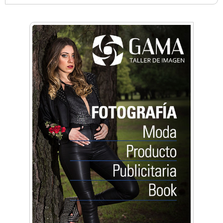
Anahata - Tu comunidad de bienestar y
crecimiento personal
Arq. Horacio Alejandro Sánchez
Artística ApasionArte
Artística Catalina
Artística Veral
BAIC Ramos Mejía