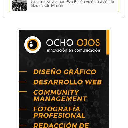
La primera vez que Eva Perón voló en avión lo
hizo desde Morón
Una compañía teatral de Castelar competirá
por el Premio FEBA Cultura
Mariana Croce: "Hoy las empresas necesitan
un asesoramiento integral para crecer con
seguridad"
Música, teatro, yoga, danza y mucho más:
Conocé todos los talleres para aprender y
disfrutar en la Zona Oeste