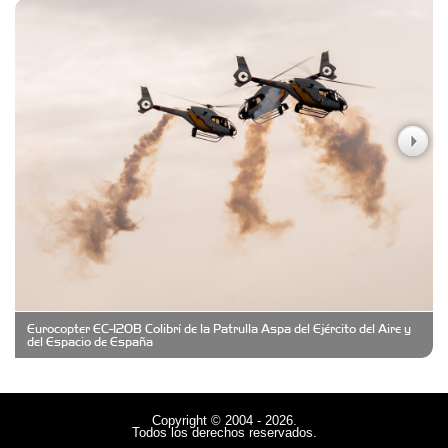
Carniceria y granja El Viejo Peña
Casa Berta
Clima Castelar
CONSERVAS YAMASIRO
Eurocopter EC-120B Colibrí de la Patrulla Aspa del Ejército del Aire y
Cubanico´s - Cubanitos Rellenos!
del Espacio de España
Damiano Men´s Club
Copyright © 2004 - 2026.
Todos los derechos reservados.