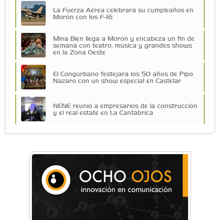
La Fuerza Aérea celebrará su cumpleaños en
Morón con los F-16
Mina Bien llega a Morón y encabeza un fin de
semana con teatro, música y grandes shows
en la Zona Oeste
El Congurbano festejará los 50 años de Pipo
Nazaro con un show especial en Castelar
NENE reunió a empresarios de la construcción
y el real estate en La Cantábrica
Una compañía teatral de Castelar competirá
por el Premio FEBA Cultura
La primera vez que Eva Perón voló en avión lo
hizo desde Morón
Mariana Croce: "Hoy las empresas necesitan
un asesoramiento integral para crecer con
seguridad"