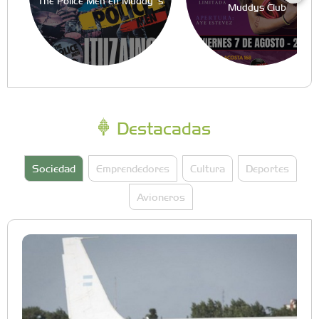
The Police Men en Muddy´s
Muddys Club
Destacadas
Sociedad
Emprendedores
Cultura
Deportes
Avioneros