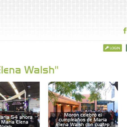
LOGIN
Elena Walsh"
Morón celebró el
aria 54 ahora
cumpleaños de María
a María Elena
Elena Walsh con cuatro
Walsh