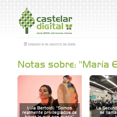
SÁBADO 8 DE AGOSTO DE 2026
Notas sobre: "María 
Lula Bertoldi: “Somos
La Secund
realmente privilegiados de
se llam
hacer lo que nos gusta”