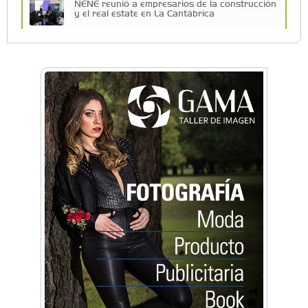
NENE reunió a empresarios de la construcción
y el real estate en La Cantábrica
La Universidad de Morón llevó su innovación
educativa a Estados Unidos
Una compañía teatral de Castelar competirá
por el Premio FEBA Cultura
La primera vez que Eva Perón voló en avión lo
hizo desde Morón
Mariana Croce: "Hoy las empresas necesitan
un asesoramiento integral para crecer con
seguridad"
Música, teatro, yoga, danza y mucho más:
Conocé todos los talleres para aprender y
disfrutar en la Zona Oeste