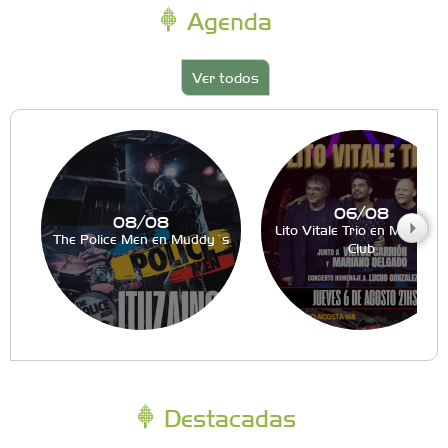
Agenda
Ver todos
06/08
08/08
Lito Vitale Trio en Muddy´s
The Police Men en Muddy´s
Club
Destacadas