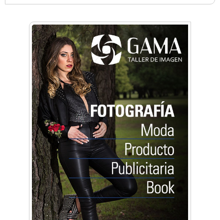
Anahata - Tu comunidad de bienestar y
crecimiento personal
Arq. Horacio Alejandro Sánchez
Artística ApasionArte
Artística Catalina
Artística Veral
BAIC Ramos Mejía