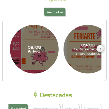
Ver todos
09/08
09/08
FeriArte - Feria de
FeriArte
emprendedores
Destacadas
Sociedad
Emprendedores
Cultura
Deportes