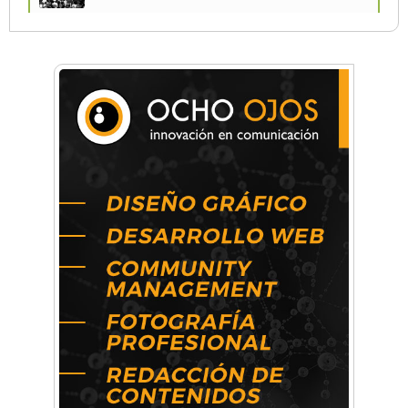
Una compañía teatral de Castelar competirá
por el Premio FEBA Cultura
Mariana Croce: "Hoy las empresas necesitan
un asesoramiento integral para crecer con
seguridad"
Música, teatro, yoga, danza y mucho más:
Conocé todos los talleres para aprender y
disfrutar en la Zona Oeste