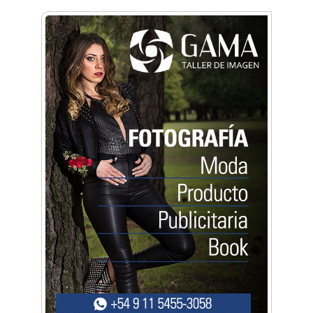
Anahata - Tu comunidad de bienestar y
crecimiento personal
Arq. Horacio Alejandro Sánchez
Artística ApasionArte
Artística Catalina
Artística Veral
BAIC Ramos Mejía
Brisé Estudio de Danzas