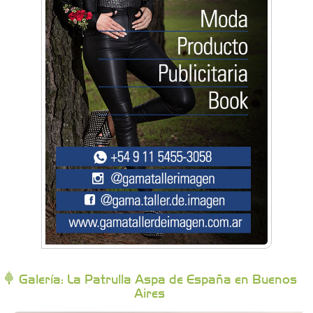
Artística Catalina
Artística Veral
BAIC Ramos Mejía
Brisé Estudio de Danzas
Buenos Aires Equipar
Bytec Academy
Galería: La Patrulla Aspa de España en Buenos
Aires
Campoy Federik - Productores Asesores de
Seguros