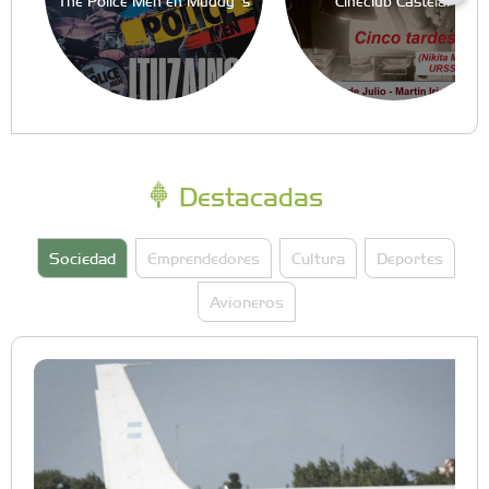
The Police Men en Muddy´s
Cineclub Castelar
Destacadas
Sociedad
Emprendedores
Cultura
Deportes
Avioneros