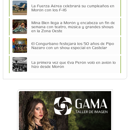
La Fuerza Aérea celebrará su cumpleaños en
Morón con los F-16
Mina Bien llega a Morón y encabeza un fin de
semana con teatro, música y grandes shows
en la Zona Oeste
El Congurbano festejará los 50 años de Pipo
Nazaro con un show especial en Castelar
La primera vez que Eva Perón voló en avión lo
hizo desde Morón
Una compañía teatral de Castelar competirá
por el Premio FEBA Cultura
Mariana Croce: "Hoy las empresas necesitan
un asesoramiento integral para crecer con
seguridad"
Música, teatro, yoga, danza y mucho más:
Conocé todos los talleres para aprender y
disfrutar en la Zona Oeste