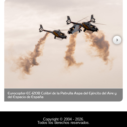
Carniceria y granja El Viejo Peña
Casa Berta
Clima Castelar
CONSERVAS YAMASIRO
Eurocopter EC-120B Colibrí de la Patrulla Aspa del Ejército del Aire y
Cubanico´s - Cubanitos Rellenos!
del Espacio de España
Damiano Men´s Club
Copyright © 2004 - 2026.
Todos los derechos reservados.