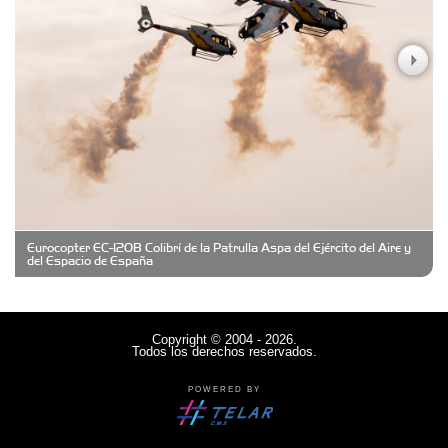
Casa Berta
Clima Castelar
CONSERVAS YAMASIRO
Eurocopter EC-120B Colibrí de la Patrulla Aspa del Ejército del Aire y
Cubanico´s - Cubanitos Rellenos!
del Espacio de España
Damiano Men´s Club
Copyright © 2004 - 2026.
Todos los derechos reservados.
Denisi Market
POWERED BY