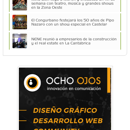
semana con teatro, música y grandes shows
en la Zona Oeste
El Congurbano festejará los 50 años de Pipo
Nazaro con un show especial en Castelar
NENE reunió a empresarios de la construcción
y el real estate en La Cantábrica
Una compañía teatral de Castelar competirá
por el Premio FEBA Cultura
La primera vez que Eva Perón voló en avión lo
hizo desde Morón
Mariana Croce: "Hoy las empresas necesitan
un asesoramiento integral para crecer con
seguridad"
Música, teatro, yoga, danza y mucho más:
Conocé todos los talleres para aprender y
disfrutar en la Zona Oeste