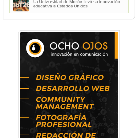
La Universidad de Morón llevó su innovación
educativa a Estados Unidos
Una compañía teatral de Castelar competirá
por el Premio FEBA Cultura
La primera vez que Eva Perón voló en avión lo
hizo desde Morón
Mariana Croce: "Hoy las empresas necesitan
un asesoramiento integral para crecer con
seguridad"
Música, teatro, yoga, danza y mucho más:
Conocé todos los talleres para aprender y
disfrutar en la Zona Oeste