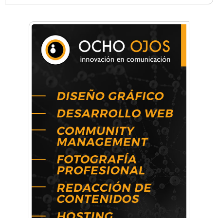
Anahata - Tu comunidad de bienestar y
crecimiento personal
Arq. Horacio Alejandro Sánchez
Artística ApasionArte
Artística Catalina
Artística Veral
BAIC Ramos Mejía