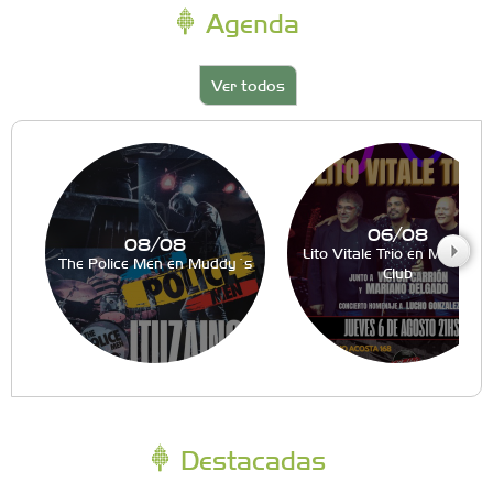
Agenda
Ver todos
06/08
08/08
Lito Vitale Trio en Muddy´s
The Police Men en Muddy´s
Club
Destacadas