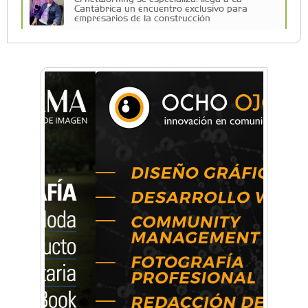
Cantábrica un encuentro exclusivo para
empresarios de la construcción
La Fuerza Aérea celebrará su cumpleaños en
Morón con los F-16
Una compañía teatral de Castelar competirá
por el Premio FEBA Cultura
La primera vez que Eva Perón voló en avión lo
hizo desde Morón
Mariana Croce: "Hoy las empresas necesitan
un asesoramiento integral para crecer con
seguridad"
Música, teatro, yoga, danza y mucho más:
Conocé todos los talleres para aprender y
disfrutar en la Zona Oeste