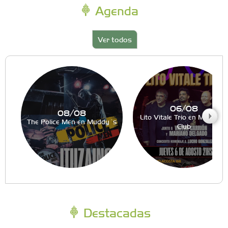
Agenda
Ver todos
06/08
08/08
Lito Vitale Trio en Muddy´s
The Police Men en Muddy´s
Club
Destacadas