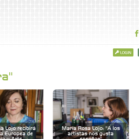
LOGIN
ra"
a Lojo recibirá
María Rosa Lojo: "A los
la Europea de
artistas nos gusta
ía y Arte
ensoñar"