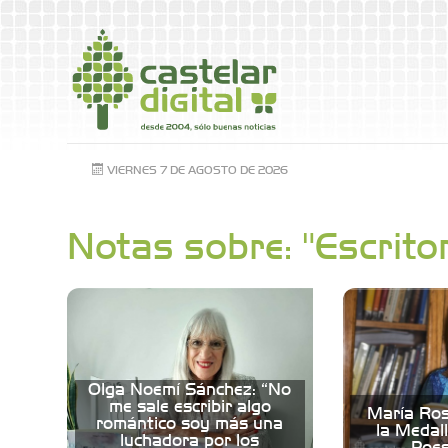
VIERNES 7 DE AGOSTO DE 2026
Notas sobre: "Escrito
Olga Noemí Sánchez: “No
me sale escribir algo
María Ros
romántico soy más una
la Medal
luchadora por los
Poes