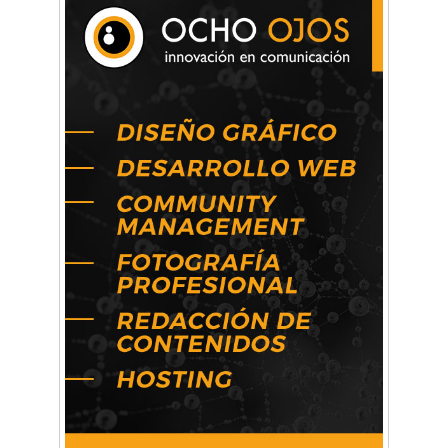
Una compañía teatral de Castelar competirá
por el Premio FEBA Cultura
La primera vez que Eva Perón voló en avión lo
hizo desde Morón
Mariana Croce: "Hoy las empresas necesitan
un asesoramiento integral para crecer con
seguridad"
Música, teatro, yoga, danza y mucho más:
Conocé todos los talleres para aprender y
disfrutar en la Zona Oeste