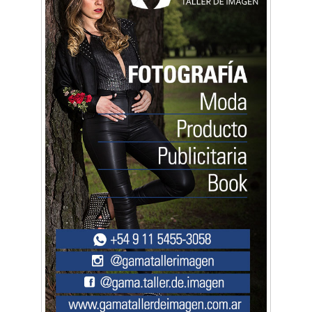
Artística ApasionArte
Artística Catalina
Artística Veral
BAIC Ramos Mejía
Brisé Estudio de Danzas
Buenos Aires Equipar