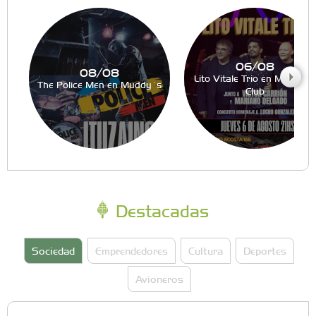
06/08
08/08
Lito Vitale Trio en Muddy´s
The Police Men en Muddy´s
Club
Destacadas
Sociedad
Emprendedores
Cultura
Deportes
Avioneros