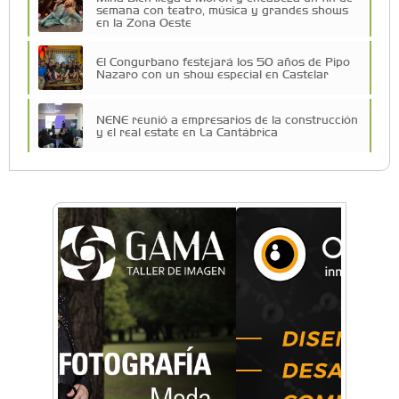
semana con teatro, música y grandes shows
en la Zona Oeste
El Congurbano festejará los 50 años de Pipo
Nazaro con un show especial en Castelar
NENE reunió a empresarios de la construcción
y el real estate en La Cantábrica
La Universidad de Morón llevó su innovación
educativa a Estados Unidos
Una compañía teatral de Castelar competirá
por el Premio FEBA Cultura
La primera vez que Eva Perón voló en avión lo
hizo desde Morón
Mariana Croce: "Hoy las empresas necesitan
un asesoramiento integral para crecer con
seguridad"