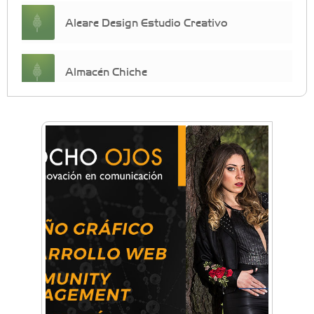
Aleare Design Estudio Creativo
Almacén Chiche
Anahata - Tu comunidad de bienestar y
crecimiento personal
Arq. Horacio Alejandro Sánchez
Artística ApasionArte
Artística Catalina