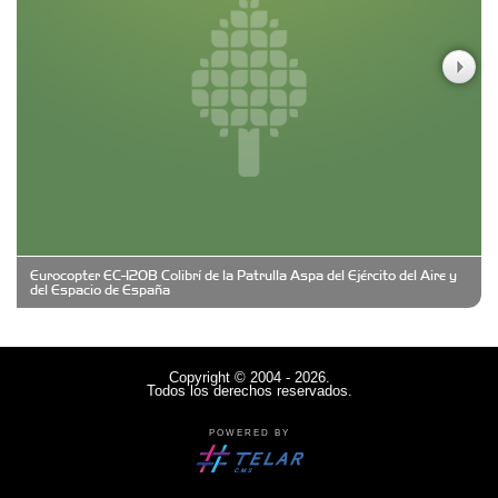
Casa Berta
Clima Castelar
CONSERVAS YAMASIRO
Eurocopter EC-120B Colibrí de la Patrulla Aspa del Ejército del Aire y
Cubanico´s - Cubanitos Rellenos!
del Espacio de España
Damiano Men´s Club
Copyright © 2004 - 2026.
Todos los derechos reservados.
Denisi Market
POWERED BY