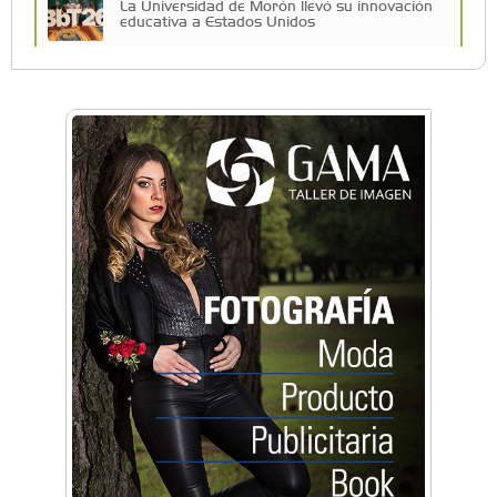
La Universidad de Morón llevó su innovación
educativa a Estados Unidos
Una compañía teatral de Castelar competirá
por el Premio FEBA Cultura
La primera vez que Eva Perón voló en avión lo
hizo desde Morón
Mariana Croce: "Hoy las empresas necesitan
un asesoramiento integral para crecer con
seguridad"
Música, teatro, yoga, danza y mucho más:
Conocé todos los talleres para aprender y
disfrutar en la Zona Oeste