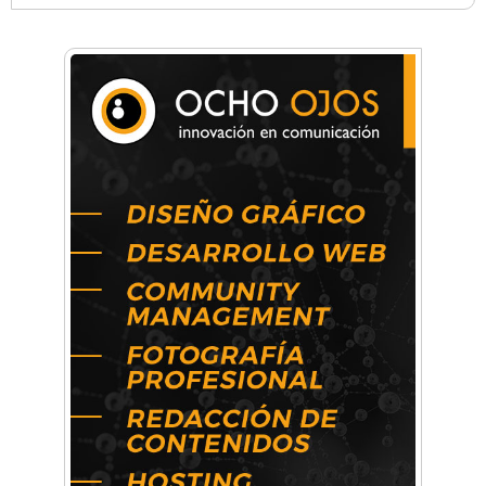
Anahata - Tu comunidad de bienestar y
crecimiento personal
Arq. Horacio Alejandro Sánchez
Artística ApasionArte
Artística Catalina
Artística Veral
BAIC Ramos Mejía