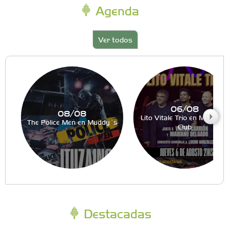
Agenda
Ver todos
06/08
08/08
Lito Vitale Trio en Muddy´s
The Police Men en Muddy´s
Club
Destacadas