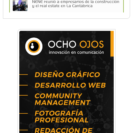
NENE reunió a empresarios de la construcción
y el real estate en La Cantábrica
La Universidad de Morón llevó su innovación
educativa a Estados Unidos
Una compañía teatral de Castelar competirá
por el Premio FEBA Cultura
La primera vez que Eva Perón voló en avión lo
hizo desde Morón
Mariana Croce: "Hoy las empresas necesitan
un asesoramiento integral para crecer con
seguridad"
Música, teatro, yoga, danza y mucho más:
Conocé todos los talleres para aprender y
disfrutar en la Zona Oeste