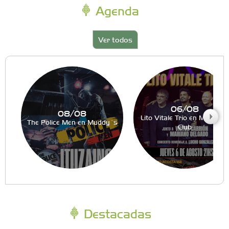
Agenda
Ver todos
06/08
08/08
Lito Vitale Trio en Muddy´s
The Police Men en Muddy´s
Club
Destacadas