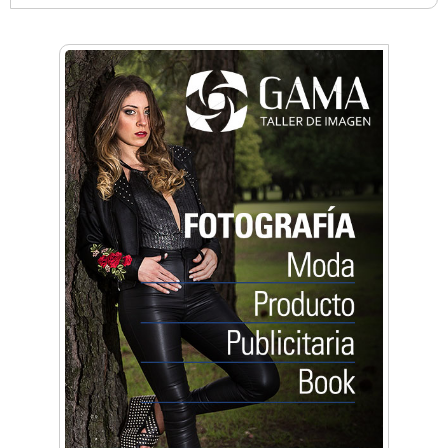
Anahata - Tu comunidad de bienestar y
crecimiento personal
Arq. Horacio Alejandro Sánchez
Artística ApasionArte
Artística Catalina
Artística Veral
BAIC Ramos Mejía