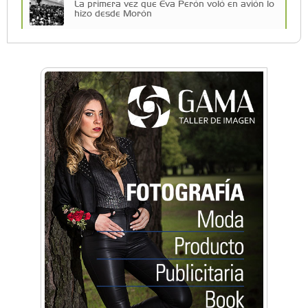
La primera vez que Eva Perón voló en avión lo
hizo desde Morón
Una compañía teatral de Castelar competirá
por el Premio FEBA Cultura
Mariana Croce: "Hoy las empresas necesitan
un asesoramiento integral para crecer con
seguridad"
Música, teatro, yoga, danza y mucho más:
Conocé todos los talleres para aprender y
disfrutar en la Zona Oeste