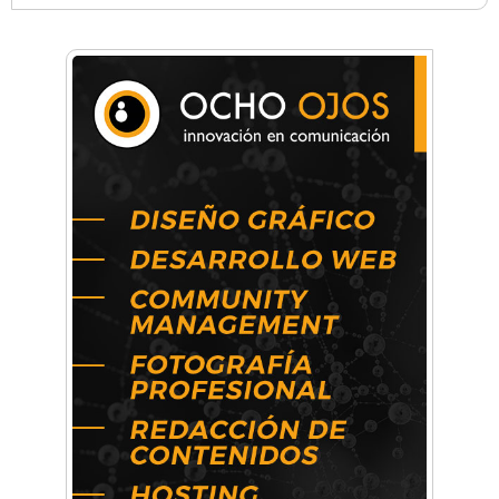
Anahata - Tu comunidad de bienestar y
crecimiento personal
Arq. Horacio Alejandro Sánchez
Artística ApasionArte
Artística Catalina
Artística Veral
BAIC Ramos Mejía