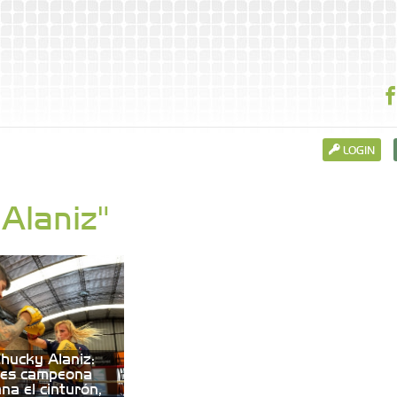
LOGIN
 Alaniz"
Chucky Alaniz:
 es campeona
na el cinturón,