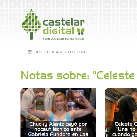
JUEVES 6 DE AGOSTO DE 2026
Notas sobre: "Celeste
Chucky Alaniz cayó por
Celeste 
nocaut técnico ante
“Una no
Gabriela Fundora en Las
cuando ga