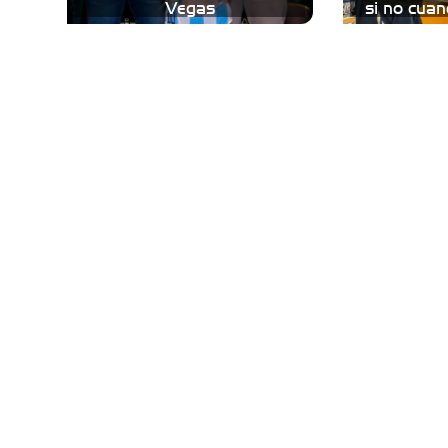
Vegas
si no cuan