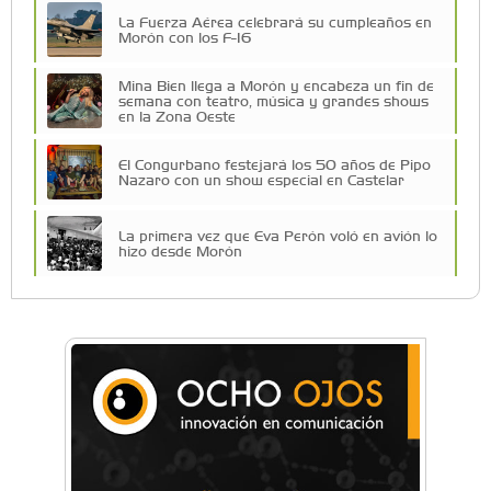
La Fuerza Aérea celebrará su cumpleaños en
Morón con los F-16
Mina Bien llega a Morón y encabeza un fin de
semana con teatro, música y grandes shows
en la Zona Oeste
El Congurbano festejará los 50 años de Pipo
Nazaro con un show especial en Castelar
La primera vez que Eva Perón voló en avión lo
hizo desde Morón
Una compañía teatral de Castelar competirá
por el Premio FEBA Cultura
Mariana Croce: "Hoy las empresas necesitan
un asesoramiento integral para crecer con
seguridad"
Música, teatro, yoga, danza y mucho más:
Conocé todos los talleres para aprender y
disfrutar en la Zona Oeste