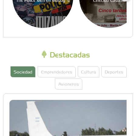
The Police Men en Muddy´s
Cineclub Castelar
Destacadas
Sociedad
Emprendedores
Cultura
Deportes
Avioneros