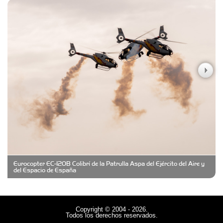
Carniceria y granja El Viejo Peña
Casa Berta
Clima Castelar
CONSERVAS YAMASIRO
Eurocopter EC-120B Colibrí de la Patrulla Aspa del Ejército del Aire y
Cubanico´s - Cubanitos Rellenos!
del Espacio de España
Damiano Men´s Club
Copyright © 2004 - 2026.
Todos los derechos reservados.