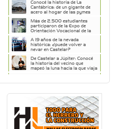
Conocé la historia de La
Cantábrica: de un gigante de
acero al hogar de las pymes
del oeste
Más de 2.500 estudiantes
participaron de la Expo de
Orientación Vocacional de la
Universidad de Morón
A 19 años de la nevada
histórica: ¿puede volver a
nevar en Castelar?
De Castelar a Júpiter: Conocé
la historia del vecino que
mapeó la luna hacia la que viaja
Castelar Digital
Dr. Omar Battilana: casi cuatro
décadas de odontología en
Castelar con una premisa que
no cambió
Emiliano Brancciari inauguró
"El Banquito de Norita", el
nuevo ciclo cultural de la Casa
Museo Nora Cortiñas
No funcionará el Ferrocarril
Sarmiento por cuatro días