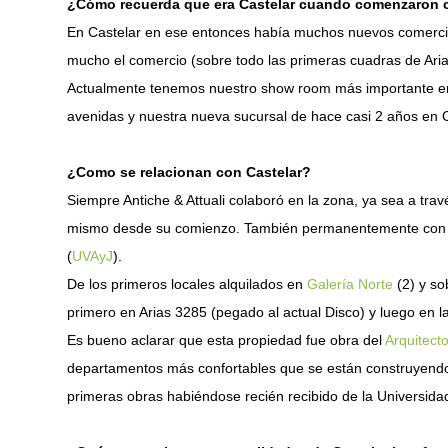
¿Cómo recuerda que era Castelar cuando comenzaron c
En Castelar en ese entonces había muchos nuevos comerci
mucho el comercio (sobre todo las primeras cuadras de Ari
Actualmente tenemos nuestro show room más importante en 
avenidas y nuestra nueva sucursal de hace casi 2 años en 
¿Como se relacionan con Castelar?
Siempre Antiche & Attuali colaboró en la zona, ya sea a travé
mismo desde su comienzo. También permanentemente con los 
(
UVAyJ
).
De los primeros locales alquilados en
Galería Norte
(2) y so
primero en Arias 3285 (pegado al actual Disco) y luego en
Es bueno aclarar que esta propiedad fue obra del
Arquitect
departamentos más confortables que se están construyendo 
primeras obras habiéndose recién recibido de la Universid