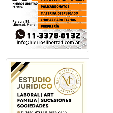
¡Sí, prometo! Miles de
estudiantes de Morón
prometieron lealtad a la
bandera
Empresas, emprendedores y
cultura se reunieron en Expo
Morón Se Muestra
Empezá a estudiar en agosto:
la Universidad de Morón abrió
las inscripciones para el
segundo cuatrimestre