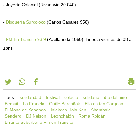
- Joyería Colonial (Rivadavia 20.040)
-
Disquería Surcoloco
(Carlos Casares 958)
-
FM En Tránsito 93.9
(Avellaneda 1060): lunes a viernes de 08 a
18hs
Tags:
solidaridad
festival
colecta
solidario
día del niño
Bersuit
La Franela
Guille Beresñak
Ella es tan Cargosa
El Mono de Kapanga
Inlakech Hala Ken
Shambala
Sendero
DJ Nelson
Leonchalón
Roma Roldán
Errante Suburbano.Fm en Tránsito