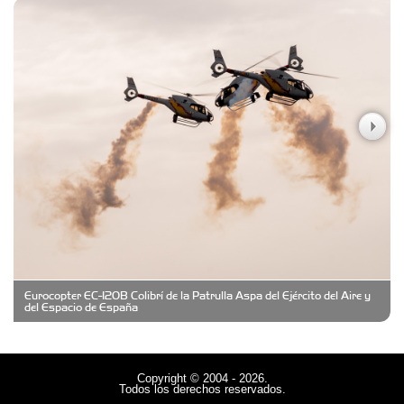
Carniceria y granja El Viejo Peña
Casa Berta
Clima Castelar
CONSERVAS YAMASIRO
Eurocopter EC-120B Colibrí de la Patrulla Aspa del Ejército del Aire y
Cubanico´s - Cubanitos Rellenos!
del Espacio de España
Damiano Men´s Club
Copyright © 2004 - 2026.
Todos los derechos reservados.