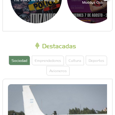
Muddys Club
Destacadas
Sociedad
Emprendedores
Cultura
Deportes
Avioneros