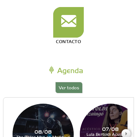
CONTACTO
Agenda
Ver todos
07/08
08/08
Lula Bertoldi Acustico en
The Police Men en Muddy´s