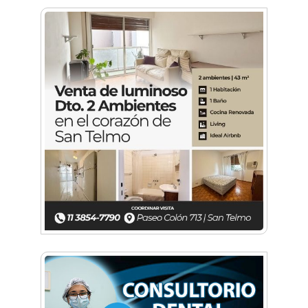
De Castelar a Júpiter: Conocé la historia del
vecino que mapeó la luna hacia la que viaja
Castelar Digital
Dr. Omar Battilana: casi cuatro décadas de
odontología en Castelar con una premisa que
no cambió
Emiliano Brancciari inauguró "El Banquito de
Norita", el nuevo ciclo cultural de la Casa
Museo Nora Cortiñas
No funcionará el Ferrocarril Sarmiento por
cuatro días
¡Sí, prometo! Miles de estudiantes de Morón
prometieron lealtad a la bandera
Empresas, emprendedores y cultura se
reunieron en Expo Morón Se Muestra
Empezá a estudiar en agosto: la Universidad
de Morón abrió las inscripciones para el