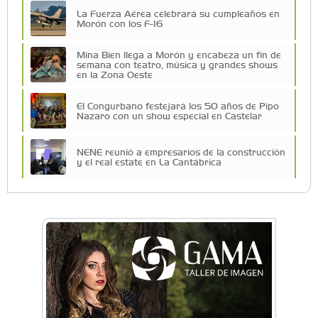
La Fuerza Aérea celebrará su cumpleaños en
Morón con los F-16
Mina Bien llega a Morón y encabeza un fin de
semana con teatro, música y grandes shows
en la Zona Oeste
El Congurbano festejará los 50 años de Pipo
Nazaro con un show especial en Castelar
NENE reunió a empresarios de la construcción
y el real estate en La Cantábrica
Una compañía teatral de Castelar competirá
por el Premio FEBA Cultura
La primera vez que Eva Perón voló en avión lo
hizo desde Morón
Mariana Croce: "Hoy las empresas necesitan
un asesoramiento integral para crecer con
seguridad"