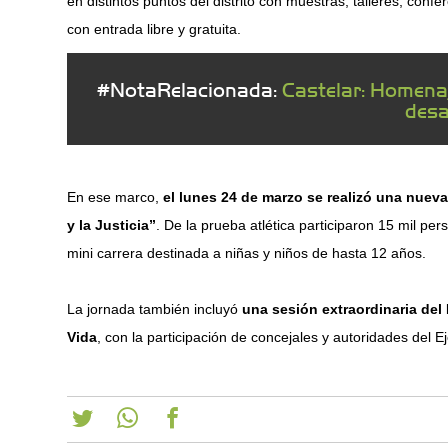
en distintos puntos del distrito con muestras, talleres, confe
con entrada libre y gratuita.
#NotaRelacionada:
Castelar: Homena
desa
En ese marco,
el lunes 24 de marzo se realizó una nueva
y la Justicia”
. De la prueba atlética participaron 15 mil p
mini carrera destinada a niñas y niños de hasta 12 años.
La jornada también incluyó
una sesión extraordinaria del
Vida
, con la participación de concejales y autoridades del Ej