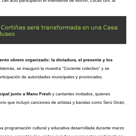
 Del acto participaron el intendente de Morón, Lucas Ghi; la
a Cortiñas será transformada en una Casa
useo
nto obrero organizado: la dictadura, el presente y los
Además, se inauguró la muestra “Cociente colectivo” y se
participación de autoridades municipales y provinciales.
cipal junto a Manu Fresh
y cantantes invitados, quienes
orio que incluyó canciones de artistas y bandas como Serú Girán,
a programación cultural y educativa desarrollada durante marzo