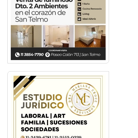
¡Sí, prometo! Miles de
estudiantes de Morón
prometieron lealtad a la
bandera
Empresas, emprendedores y
cultura se reunieron en Expo
Morón Se Muestra
Empezá a estudiar en agosto:
la Universidad de Morón abrió
las inscripciones para el
segundo cuatrimestre