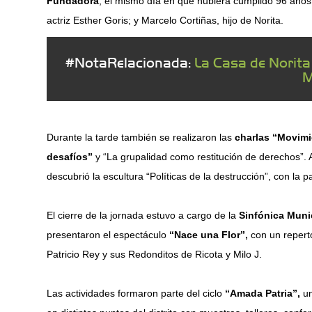
Fundadora
, el mismo día en que hubiera cumplido 96 años.
actriz Esther Goris; y Marcelo Cortiñas, hijo de Norita.
#NotaRelacionada:
La Casa de Norit
M
Durante la tarde también se realizaron las
charlas “Movimie
desafíos”
y “La grupalidad como restitución de derechos”. 
descubrió la escultura “Políticas de la destrucción”, con la 
El cierre de la jornada estuvo a cargo de la
Sinfónica Muni
presentaron el espectáculo
“Nace una Flor”,
con un repert
Patricio Rey y sus Redonditos de Ricota y Milo J.
Las actividades formaron parte del ciclo
“Amada Patria”,
un