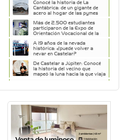
Conocé la historia de La
Cantábrica: de un gigante de
acero al hogar de las pymes
del oeste
Más de 2.500 estudiantes
participaron de la Expo de
Orientación Vocacional de la
Universidad de Morón
A 19 años de la nevada
histórica: ¿puede volver a
nevar en Castelar?
De Castelar a Júpiter: Conocé
la historia del vecino que
mapeó la luna hacia la que viaja
Castelar Digital
Dr. Omar Battilana: casi cuatro
décadas de odontología en
Castelar con una premisa que
no cambió
Emiliano Brancciari inauguró
"El Banquito de Norita", el
nuevo ciclo cultural de la Casa
Museo Nora Cortiñas
No funcionará el Ferrocarril
Sarmiento por cuatro días