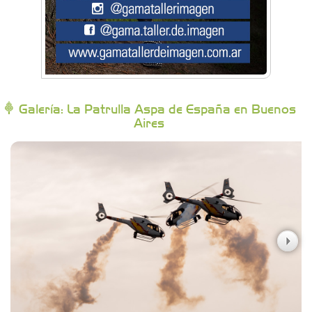
Buenos Aires Equipar
Bytec Academy
Galería: La Patrulla Aspa de España en Buenos
Aires
Campoy Federik - Productores Asesores de
Seguros
Carniceria y granja El Viejo Peña
Casa Berta
Clima Castelar