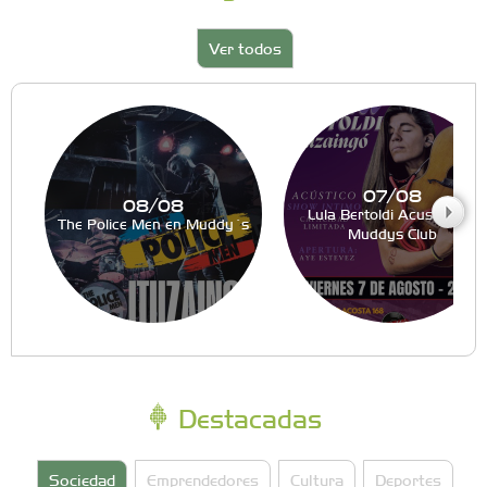
Ver todos
07/08
08/08
Lula Bertoldi Acustico en
The Police Men en Muddy´s
Muddys Club
Destacadas
Sociedad
Emprendedores
Cultura
Deportes