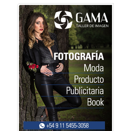
Anahata - Tu comunidad de bienestar y
crecimiento personal
Arq. Horacio Alejandro Sánchez
Artística ApasionArte
Artística Catalina
Artística Veral
BAIC Ramos Mejía
Brisé Estudio de Danzas