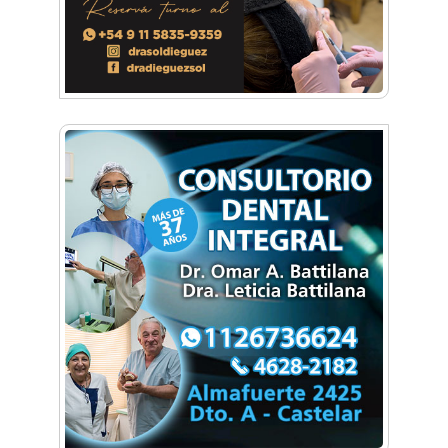
No funcionará el Ferrocarril Sarmiento por
cuatro días
¡Sí, prometo! Miles de estudiantes de Morón
prometieron lealtad a la bandera
Empresas, emprendedores y cultura se
reunieron en Expo Morón Se Muestra
Empezá a estudiar en agosto: la Universidad
de Morón abrió las inscripciones para el
segundo cuatrimestre