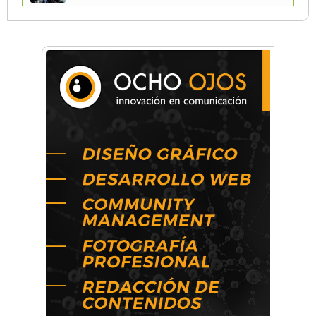
Una compañía teatral de Castelar competirá
por el Premio FEBA Cultura
La primera vez que Eva Perón voló en avión lo
hizo desde Morón
Mariana Croce: "Hoy las empresas necesitan
un asesoramiento integral para crecer con
seguridad"
Música, teatro, yoga, danza y mucho más:
Conocé todos los talleres para aprender y
disfrutar en la Zona Oeste