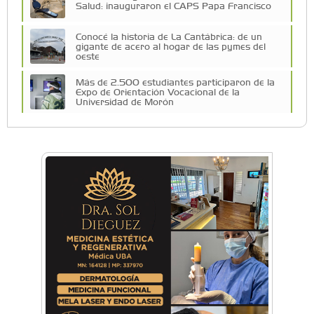
Salud: inauguraron el CAPS Papa Francisco
Conocé la historia de La Cantábrica: de un
gigante de acero al hogar de las pymes del
oeste
Más de 2.500 estudiantes participaron de la
Expo de Orientación Vocacional de la
Universidad de Morón
A 19 años de la nevada histórica: ¿puede
volver a nevar en Castelar?
De Castelar a Júpiter: Conocé la historia del
vecino que mapeó la luna hacia la que viaja
Castelar Digital
Dr. Omar Battilana: casi cuatro décadas de
odontología en Castelar con una premisa que
no cambió
Emiliano Brancciari inauguró "El Banquito de
Norita", el nuevo ciclo cultural de la Casa
Museo Nora Cortiñas