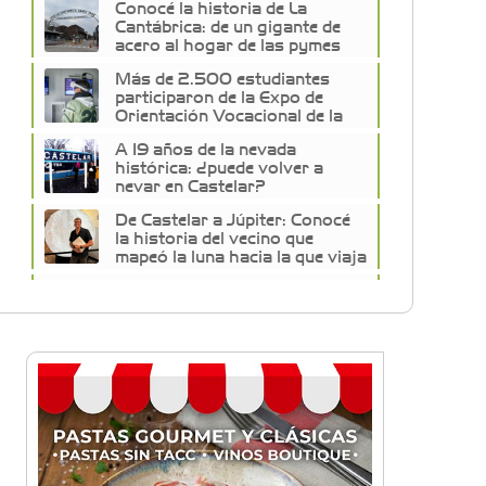
Conocé la historia de La
Cantábrica: de un gigante de
acero al hogar de las pymes
del oeste
Más de 2.500 estudiantes
participaron de la Expo de
Orientación Vocacional de la
Universidad de Morón
A 19 años de la nevada
histórica: ¿puede volver a
nevar en Castelar?
De Castelar a Júpiter: Conocé
la historia del vecino que
mapeó la luna hacia la que viaja
Castelar Digital
Dr. Omar Battilana: casi cuatro
décadas de odontología en
Castelar con una premisa que
no cambió
Emiliano Brancciari inauguró
"El Banquito de Norita", el
nuevo ciclo cultural de la Casa
Museo Nora Cortiñas
No funcionará el Ferrocarril
Sarmiento por cuatro días