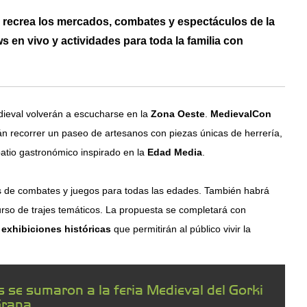
e recrea los mercados, combates y espectáculos de la
en vivo y actividades para toda la familia con
edieval volverán a escucharse en la
Zona Oeste
.
MedievalCon
án recorrer un paseo de artesanos con piezas únicas de herrería,
 patio gastronómico inspirado en la
Edad Media
.
es de combates y juegos para todas las edades. También habrá
urso de trajes temáticos. La propuesta se completará con
y exhibiciones históricas
que permitirán al público vivir la
s se sumaron a la feria Medieval del Gorki
rana