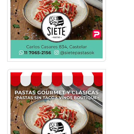
¡Sí, prometo! Miles de
estudiantes de Morón
prometieron lealtad a la
bandera
Empresas, emprendedores y
cultura se reunieron en Expo
Morón Se Muestra
Empezá a estudiar en agosto:
la Universidad de Morón abrió
las inscripciones para el
segundo cuatrimestre