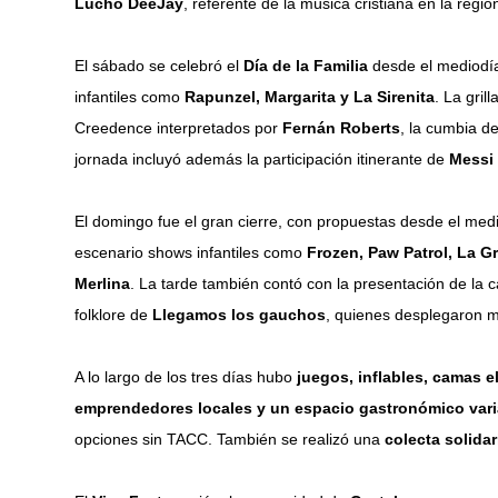
Lucho DeeJay
, referente de la música cristiana en la regió
El sábado se celebró el
Día de la Familia
desde el mediodía.
infantiles como
Rapunzel, Margarita y La Sirenita
. La gril
Creedence interpretados por
Fernán Roberts
, la cumbia d
jornada incluyó además la participación itinerante de
Messi 
El domingo fue el gran cierre, con propuestas desde el med
escenario shows infantiles como
Frozen, Paw Patrol, La Gr
Merlina
. La tarde también contó con la presentación de la 
folklore de
Llegamos los gauchos
, quienes desplegaron 
A lo largo de los tres días hubo
juegos, inflables, camas e
emprendedores locales y un espacio gastronómico var
opciones sin TACC. También se realizó una
colecta solida