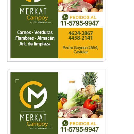
Una organización en
expansión: Pamela Álvarez y
su enfoque integral en seguros
La mejor berenjena en
escabeche está en la Zona
Oeste
Viva Fest llenó la plaza San
Martín de Haedo con música,
feria y familias