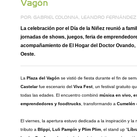
Vagón
POR: GABRIEL COLONNA, LEANDRO FERNÁNDEZ 
La celebración por el Día de la Niñez reunió a fam
jornadas de shows, juegos, feria de emprendedore
acompañamiento de El Hogar del Doctor Ovando, La
Oeste.
La
Plaza del Vagón
se vistió de fiesta durante el fin de se
Castelar
fue escenario del
Viva Fest
, un festival gratuito
todas las edades. El encuentro combinó
música en vivo, es
emprendedores y foodtrucks
, transformando a
Cumelén 
El viernes, la apertura estuvo dedicada a la inspiración y la
tributo a
Blippi, Luli Pampín y Plim Plim
, el stand up “
Líbr