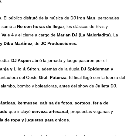
n.
 El público disfrutó de la música de
DJ Iron Man
, personajes
la sumó a
No son horas de llegar
, los clásicos de Elvis y
e
Vale 4
y el cierre a cargo de
Marian DJ (La Malcriadita)
. La
y Dibu Martínez
, de
JC Producciones.
iodía.
DJ Aspen
abrió la jornada y luego pasaron por el
anja y Lilo & Stitch
, además de la dupla
DJ Spiderman y
cantautora del Oeste
Giuli Potenza
. El final llegó con la fuerza del
malambo, bombo y boleadoras, antes del show de
Julieta DJ
.
lásticas, kermesse, cabina de fotos, sorteos, feria de
iado
que incluyó
cerveza artesanal
, propuestas veganas y
ria de ropa y juguetes para chicos
.