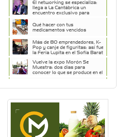
El networking se especializa:
llega a La Cantábrica un
encuentro exclusivo para
empresarios de la construcción
Qué hacer con tus
medicamentos vencidos
Más de 80 emprendedores, K-
Pop y canje de figuritas: así fue
la Feria Lupita en el Sofía Barat
Vuelve la expo Morón Se
Muestra: dos días para
conocer lo que se produce en el
distrito
Historias con Toque
Venezolano: Tequeños, la
esencia del sabor y la alegría
en un bocado
Build With AI: Google
Developer Groups Castelar
llevó charlas de IA a BYTEC
Lunettes de vegetales y
corazón de mozzarella: El paso
a paso para una pasta de autor