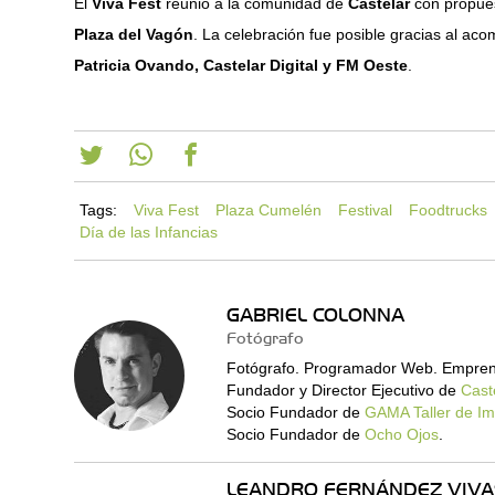
El
Viva Fest
reunió a la comunidad de
Castelar
con propues
Plaza del Vagón
. La celebración fue posible gracias al a
Patricia Ovando, Castelar Digital y FM Oeste
.
Tags:
Viva Fest
Plaza Cumelén
Festival
Foodtrucks
Día de las Infancias
GABRIEL COLONNA
Fotógrafo
Fotógrafo. Programador Web. Empren
Fundador y Director Ejecutivo de
Caste
Socio Fundador de
GAMA Taller de I
Socio Fundador de
Ocho Ojos
.
LEANDRO FERNÁNDEZ VIVA