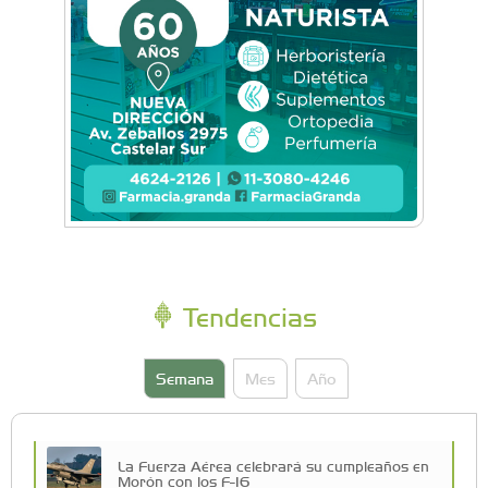
Tendencias
Semana
Mes
Año
La Fuerza Aérea celebrará su cumpleaños en
Morón con los F-16