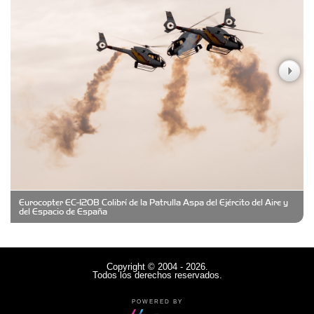
Carniceria y granja El Viejo Peña
Casa Berta
Clima Castelar
CONSERVAS YAMASIRO
Eurocopter EC-120B Colibrí de la Patrulla Aspa del Ejército del Aire y
Cubanico´s - Cubanitos Rellenos!
del Espacio de España
Damiano Men´s Club
Copyright © 2004 - 2026.
Todos los derechos reservados.
Denisi Market
POWERED BY