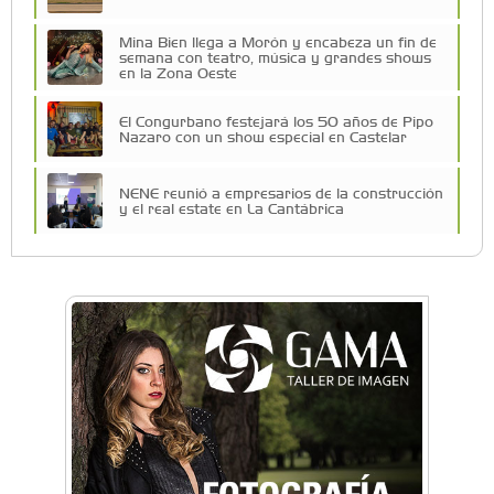
Mina Bien llega a Morón y encabeza un fin de
semana con teatro, música y grandes shows
en la Zona Oeste
El Congurbano festejará los 50 años de Pipo
Nazaro con un show especial en Castelar
NENE reunió a empresarios de la construcción
y el real estate en La Cantábrica
Una compañía teatral de Castelar competirá
por el Premio FEBA Cultura
La primera vez que Eva Perón voló en avión lo
hizo desde Morón
Mariana Croce: "Hoy las empresas necesitan
un asesoramiento integral para crecer con
seguridad"
Música, teatro, yoga, danza y mucho más:
Conocé todos los talleres para aprender y