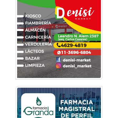
De Castelar a Júpiter: Conocé la historia del
vecino que mapeó la luna hacia la que viaja
Castelar Digital
Dr. Omar Battilana: casi cuatro décadas de
odontología en Castelar con una premisa que
no cambió
Emiliano Brancciari inauguró "El Banquito de
Norita", el nuevo ciclo cultural de la Casa
Museo Nora Cortiñas
No funcionará el Ferrocarril Sarmiento por
cuatro días
¡Sí, prometo! Miles de estudiantes de Morón
prometieron lealtad a la bandera
Empresas, emprendedores y cultura se
reunieron en Expo Morón Se Muestra
Empezá a estudiar en agosto: la Universidad
de Morón abrió las inscripciones para el
segundo cuatrimestre