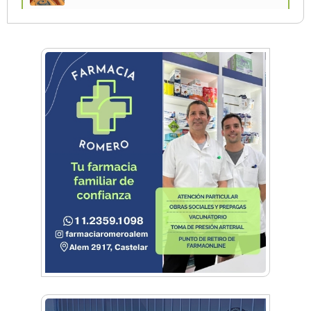
Vacaciones de Invierno: todas las actividades
para disfrutar en la Zona Oeste
Vacaciones de Invierno: ciencia, experimentos
y shows de las Guerreras K-Pop en Castelar
La histórica FM En Tránsito cumple 39 años y
lo festejará con un fiestón en Auditorio Oeste
Sexo, deseo y vínculos: La Lic. Cecilia Ce llega a
Morón con "Encendé tu motor"
Silvia Villalba presentó Caudal Interno: "Tiene
que ver con el mensaje que quiero entregar
desde mi ser"
Planspiel: Conocé la experiencia educativa en
alemán que reunió a estudiantes de
Hurlingham y Quilmes
El día que Castelar creyó que Los Redondos
tocaban en el Club Argentino