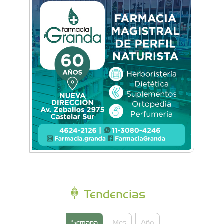
Feria Conurbana: Resistencia Gráfica ante las
pantallas y lo intangible
Tendencias
Semana
Mes
Año