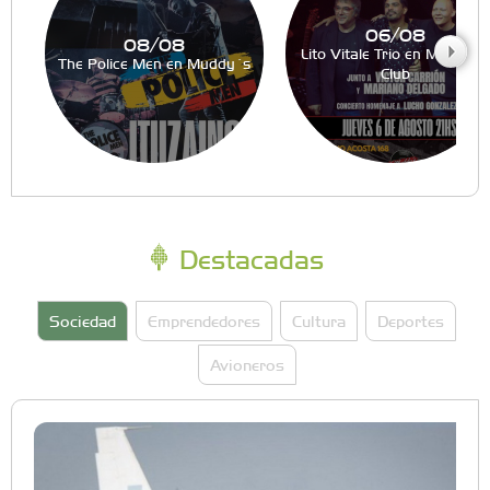
06/08
08/08
Lito Vitale Trio en Muddy´s
The Police Men en Muddy´s
Club
Destacadas
Sociedad
Emprendedores
Cultura
Deportes
Avioneros