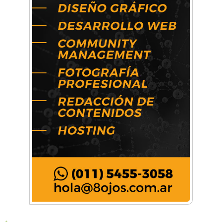
Artística ApasionArte
Artística Catalina
Artística Veral
BAIC Ramos Mejía
Brisé Estudio de Danzas
Buenos Aires Equipar
Bytec Academy