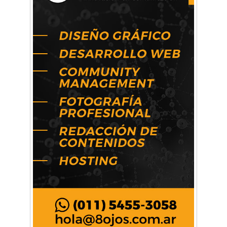
La primera vez que Eva Perón voló en avión lo
hizo desde Morón
Mariana Croce: "Hoy las empresas necesitan
un asesoramiento integral para crecer con
seguridad"
Música, teatro, yoga, danza y mucho más:
Conocé todos los talleres para aprender y
disfrutar en la Zona Oeste