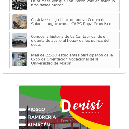
La primera vez que Eva Perón voló en avión lo
hizo desde Morón
Castelar sur ya tiene un nuevo Centro de
Salud: inauguraron el CAPS Papa Francisco
Conocé la historia de La Cantábrica: de un
gigante de acero al hogar de las pymes del
oeste
Más de 2.500 estudiantes participaron de la
Expo de Orientación Vocacional de la
Universidad de Morón
A 19 años de la nevada histórica: ¿puede
volver a nevar en Castelar?
De Castelar a Júpiter: Conocé la historia del
vecino que mapeó la luna hacia la que viaja
Castelar Digital
Dr. Omar Battilana: casi cuatro décadas de
odontología en Castelar con una premisa que
no cambió