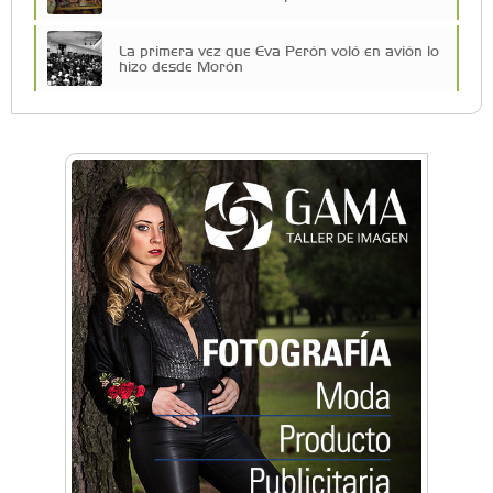
La primera vez que Eva Perón voló en avión lo
hizo desde Morón
Una compañía teatral de Castelar competirá
por el Premio FEBA Cultura
Mariana Croce: "Hoy las empresas necesitan
un asesoramiento integral para crecer con
seguridad"
Música, teatro, yoga, danza y mucho más:
Conocé todos los talleres para aprender y
disfrutar en la Zona Oeste