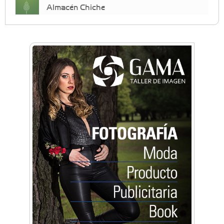
Almacén Chiche
Anahata - Tu comunidad de bienestar y
crecimiento personal
Arq. Horacio Alejandro Sánchez
Artística ApasionArte
Artística Catalina
Artística Veral
BAIC Ramos Mejía