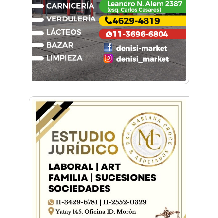
Emiliano Brancciari inauguró "El Banquito de
Norita", el nuevo ciclo cultural de la Casa
Museo Nora Cortiñas
No funcionará el Ferrocarril Sarmiento por
cuatro días
¡Sí, prometo! Miles de estudiantes de Morón
prometieron lealtad a la bandera
Empresas, emprendedores y cultura se
reunieron en Expo Morón Se Muestra
Empezá a estudiar en agosto: la Universidad
de Morón abrió las inscripciones para el
segundo cuatrimestre