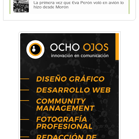
La primera vez que Eva Perón voló en avión lo
hizo desde Morón
Una compañía teatral de Castelar competirá
por el Premio FEBA Cultura
Mariana Croce: "Hoy las empresas necesitan
un asesoramiento integral para crecer con
seguridad"
Música, teatro, yoga, danza y mucho más:
Conocé todos los talleres para aprender y
disfrutar en la Zona Oeste