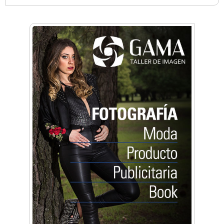
Anahata - Tu comunidad de bienestar y
crecimiento personal
Arq. Horacio Alejandro Sánchez
Artística ApasionArte
Artística Catalina
Artística Veral
BAIC Ramos Mejía