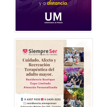
No funcionará el Ferrocarril Sarmiento por
cuatro días
¡Sí, prometo! Miles de estudiantes de Morón
prometieron lealtad a la bandera
Empresas, emprendedores y cultura se
reunieron en Expo Morón Se Muestra
Empezá a estudiar en agosto: la Universidad
de Morón abrió las inscripciones para el
segundo cuatrimestre