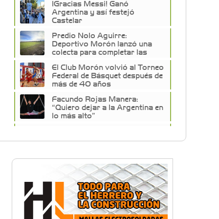
¡Gracias Messi! Ganó
Argentina y así festejó
Castelar
Predio Nolo Aguirre:
Deportivo Morón lanzó una
colecta para completar las
obras
El Club Morón volvió al Torneo
Federal de Básquet después de
más de 40 años
Facundo Rojas Manera:
“Quiero dejar a la Argentina en
lo más alto”
Descubrí la historia
desconocida de los arcos del
Club GEI
Club Morón celebró sus 127
años con un fiestón
Fútbol, familia y solidaridad:
30 años del torneo de Ex
Alumnos del Colegio San José
de Morón