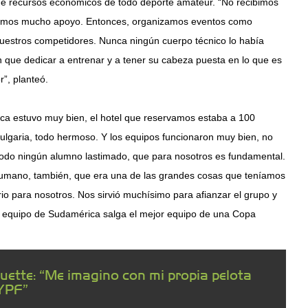
 de recursos económicos de todo deporte amateur. “No recibimos
uvimos mucho apoyo. Entonces, organizamos eventos como
 nuestros competidores. Nunca ningún cuerpo técnico lo había
an que dedicar a entrenar y a tener su cabeza puesta en lo que es
”, planteó.
stica estuvo muy bien, el hotel que reservamos estaba a 100
lgaria, todo hermoso. Y los equipos funcionaron muy bien, no
todo ningún alumno lastimado, que para nosotros es fundamental.
 humano, también, que era una de las grandes cosas que teníamos
rio para nosotros. Nos sirvió muchísimo para afianzar el grupo y
 equipo de Sudamérica salga el mejor equipo de una Copa
ette: “Me imagino con mi propia pelota
YPF”