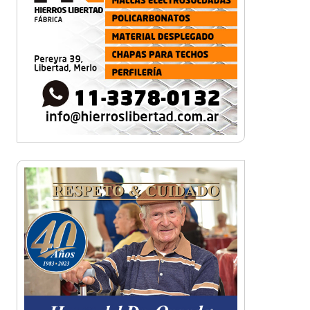
Bajo las estrellas: miles de
vecinos corrieron por Castelar
Norte
Morón corre de noche: llega la
primera edición del evento
atlético en Castelar
Carreras Legendarias reunió
autos, motos y aviones
históricos en Campo de Mayo