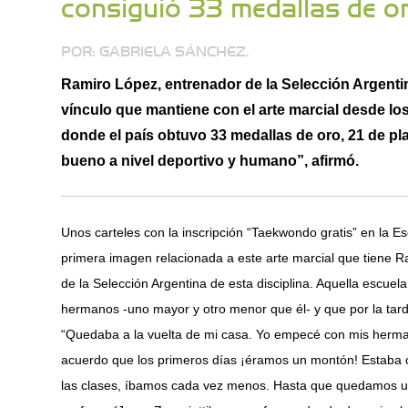
consiguió 33 medallas de o
POR: GABRIELA SÁNCHEZ.
Ramiro López, entrenador de la Selección Argenti
vínculo que mantiene con el arte marcial desde lo
donde el país obtuvo 33 medallas de oro, 21 de p
bueno a nivel deportivo y humano”, afirmó.
Unos carteles con la inscripción “Taekwondo gratis” en la 
primera imagen relacionada a este arte marcial que tiene R
de la Selección Argentina de esta disciplina. Aquella escue
hermanos -uno mayor y otro menor que él- y que por la tard
“Quedaba a la vuelta de mi casa. Yo empecé con mis herman
acuerdo que los primeros días ¡éramos un montón! Estaba c
las clases, íbamos cada vez menos. Hasta que quedamos un