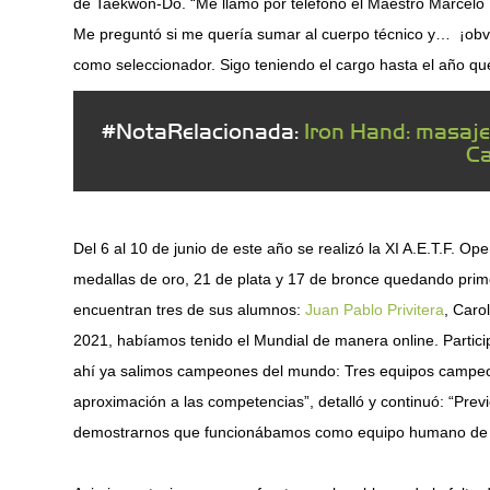
de Taekwon-Do. “Me llamó por teléfono el Maestro Marcelo Bo
Me preguntó si me quería sumar al cuerpo técnico y… ¡obvi
como seleccionador. Sigo teniendo el cargo hasta el año que
#NotaRelacionada:
Iron Hand: masajes
Ca
Del 6 al 10 de junio de este año se realizó la XI A.E.T.F. 
medallas de oro, 21 de plata y 17 de bronce quedando primer
encuentran tres de sus alumnos:
Juan Pablo Privitera
, Caro
2021, habíamos tenido el Mundial de manera online. Partic
ahí ya salimos campeones del mundo: Tres equipos campe
aproximación a las competencias”, detalló y continuó: “Prev
demostrarnos que funcionábamos como equipo humano de t