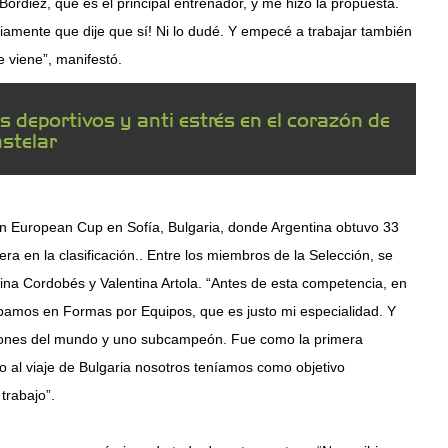
rdiez, que es el principal entrenador, y me hizo la propuesta.
amente que dije que sí! Ni lo dudé. Y empecé a trabajar también
 viene”, manifestó.
 deportivos y anti estrés en el corazón de
stelar
Open European Cup en Sofía, Bulgaria, donde Argentina obtuvo 33
a en la clasificación.. Entre los miembros de la Selección, se
lina Cordobés y Valentina Artola. “Antes de esta competencia, en
ipamos en Formas por Equipos, que es justo mi especialidad. Y
ones del mundo y uno subcampeón. Fue como la primera
io al viaje de Bulgaria nosotros teníamos como objetivo
rabajo”.