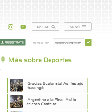
BUSCAR
MENÚ
REGISTRATE
NEWSLETTER
Más sobre Deportes
¡Gracias Scaloneta! Así festejó
Ituzaingó
¡Argentina a la Final! Así lo
celebró Castelar