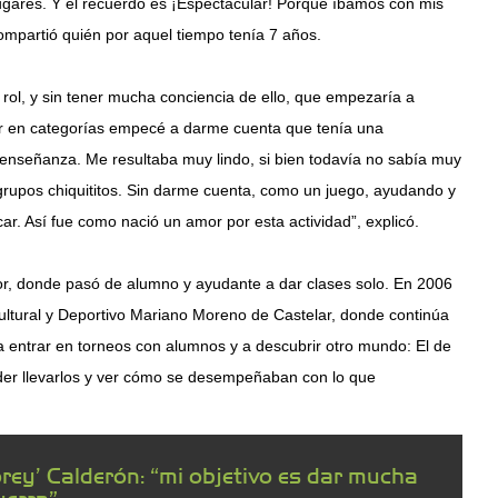
lugares. Y el recuerdo es ¡Espectacular! Porque íbamos con mis
mpartió quién por aquel tiempo tenía 7 años.
rol, y sin tener mucha conciencia de ello, que empezaría a
ar en categorías empecé a darme cuenta que tenía una
 enseñanza. Me resultaba muy lindo, si bien todavía no sabía muy
 grupos chiquititos. Sin darme cuenta, como un juego, ayudando y
r. Así fue como nació un amor por esta actividad”, explicó.
or, donde pasó de alumno y ayudante a dar clases solo. En 2006
ltural y Deportivo Mariano Moreno de Castelar, donde continúa
entrar en torneos con alumnos y a descubrir otro mundo: El de
er llevarlos y ver cómo se desempeñaban con lo que
rey’ Calderón: “mi objetivo es dar mucha
uerra”