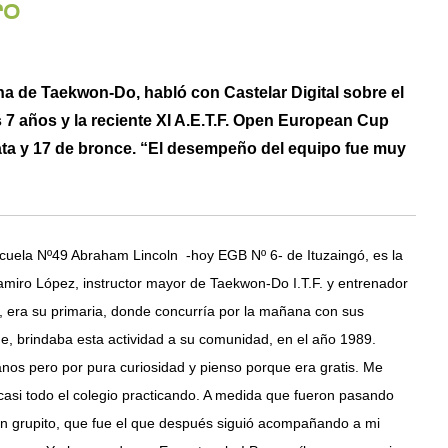
ro
na de Taekwon-Do, habló con Castelar Digital sobre el
s 7 años y la reciente XI A.E.T.F. Open European Cup
lata y 17 de bronce. “El desempeño del equipo fue muy
Escuela Nº49 Abraham Lincoln -hoy EGB Nº 6- de Ituzaingó, es la
amiro López, instructor mayor de Taekwon-Do I.T.F. y entrenador
la, era su primaria, donde concurría por la mañana con sus
e, brindaba esta actividad a su comunidad, en el año 1989.
os pero por pura curiosidad y pienso porque era gratis. Me
asi todo el colegio practicando. A medida que fueron pasando
 grupito, que fue el que después siguió acompañando a mi