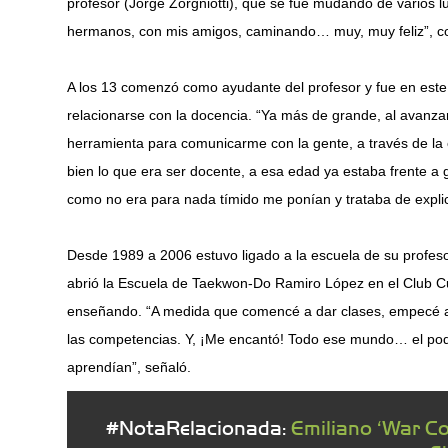
profesor (Jorge Zorgniotti), que se fue mudando de varios 
hermanos, con mis amigos, caminando… muy, muy feliz”, co
A los 13 comenzó como ayudante del profesor y fue en este 
relacionarse con la docencia. “Ya más de grande, al avanz
herramienta para comunicarme con la gente, a través de la
bien lo que era ser docente, a esa edad ya estaba frente a
como no era para nada tímido me ponían y trataba de explica
Desde 1989 a 2006 estuvo ligado a la escuela de su profes
abrió la Escuela de Taekwon-Do Ramiro López en el Club Cu
enseñando. “A medida que comencé a dar clases, empecé a 
las competencias. Y, ¡Me encantó! Todo ese mundo… el pod
aprendían”, señaló.
#NotaRelacionada:
Emiliano ‘War Co
g