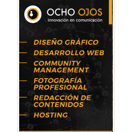
Arq. Horacio Alejandro Sánchez
Artística ApasionArte
Artística Catalina
Artística Veral
BAIC Ramos Mejía
Brisé Estudio de Danzas