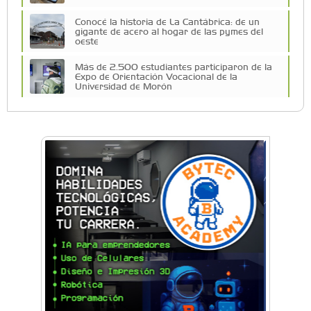
Conocé la historia de La Cantábrica: de un
gigante de acero al hogar de las pymes del
oeste
Más de 2.500 estudiantes participaron de la
Expo de Orientación Vocacional de la
Universidad de Morón
A 19 años de la nevada histórica: ¿puede
volver a nevar en Castelar?
De Castelar a Júpiter: Conocé la historia del
vecino que mapeó la luna hacia la que viaja
Castelar Digital
Dr. Omar Battilana: casi cuatro décadas de
odontología en Castelar con una premisa que
no cambió
Emiliano Brancciari inauguró "El Banquito de
Norita", el nuevo ciclo cultural de la Casa
Museo Nora Cortiñas
No funcionará el Ferrocarril Sarmiento por
cuatro días