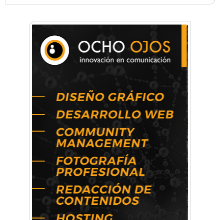
La Universidad de Morón llevó su innovación
educativa a Estados Unidos
Una compañía teatral de Castelar competirá
por el Premio FEBA Cultura
La primera vez que Eva Perón voló en avión lo
hizo desde Morón
Mariana Croce: "Hoy las empresas necesitan
un asesoramiento integral para crecer con
seguridad"
Música, teatro, yoga, danza y mucho más:
Conocé todos los talleres para aprender y
disfrutar en la Zona Oeste