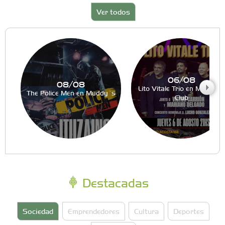
Ver todos
06/08
08/08
Lito Vitale Trio en Muddy´s
The Police Men en Muddy´s
Club
Destacadas
Sociedad
Emprendedores
Cultura
Deportes