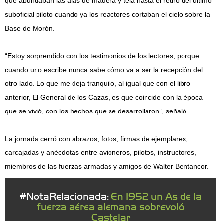
que abundaban las alas de madera y tela hasta el retiro del último
suboficial piloto cuando ya los reactores cortaban el cielo sobre la
Base de Morón.
“Estoy sorprendido con los testimonios de los lectores, porque
cuando uno escribe nunca sabe cómo va a ser la recepción del
otro lado. Lo que me deja tranquilo, al igual que con el libro
anterior, El General de los Cazas, es que coincide con la época
que se vivió, con los hechos que se desarrollaron”, señaló.
La jornada cerró con abrazos, fotos, firmas de ejemplares,
carcajadas y anécdotas entre avioneros, pilotos, instructores,
miembros de las fuerzas armadas y amigos de Walter Bentancor.
#NotaRelacionada:
En 1952 un As de la
fuerza aérea alemana sobrevoló
Castelar