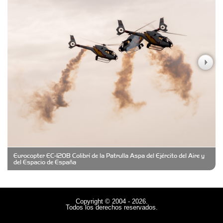
Carniceria y granja El Viejo Peña
Casa Berta
Clima Castelar
CONSERVAS YAMASIRO
Eurocopter EC-120B Colibrí de la Patrulla Aspa del Ejército del Aire y
Cubanico´s - Cubanitos Rellenos!
del Espacio de España
Damiano Men´s Club
Copyright © 2004 - 2026.
Todos los derechos reservados.