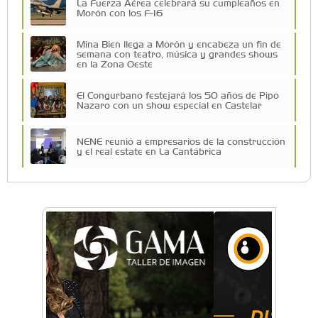
La Fuerza Aérea celebrará su cumpleaños en
Morón con los F-16
Mina Bien llega a Morón y encabeza un fin de
semana con teatro, música y grandes shows
en la Zona Oeste
El Congurbano festejará los 50 años de Pipo
Nazaro con un show especial en Castelar
NENE reunió a empresarios de la construcción
y el real estate en La Cantábrica
La Universidad de Morón llevó su innovación
educativa a Estados Unidos
Una compañía teatral de Castelar competirá
por el Premio FEBA Cultura
La primera vez que Eva Perón voló en avión lo
hizo desde Morón