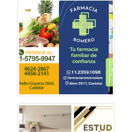
De Castelar a Júpiter: Conocé la historia del
vecino que mapeó la luna hacia la que viaja
Castelar Digital
Dr. Omar Battilana: casi cuatro décadas de
odontología en Castelar con una premisa que
no cambió
Emiliano Brancciari inauguró "El Banquito de
Norita", el nuevo ciclo cultural de la Casa
Museo Nora Cortiñas
No funcionará el Ferrocarril Sarmiento por
cuatro días
¡Sí, prometo! Miles de estudiantes de Morón
prometieron lealtad a la bandera
Empresas, emprendedores y cultura se
reunieron en Expo Morón Se Muestra
Empezá a estudiar en agosto: la Universidad
de Morón abrió las inscripciones para el
segundo cuatrimestre