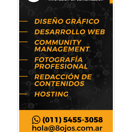
Artística ApasionArte
Artística Catalina
Artística Veral
BAIC Ramos Mejía
Brisé Estudio de Danzas
Buenos Aires Equipar