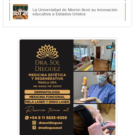
La Universidad de Morón llevó su innovación
educativa a Estados Unidos
Vacaciones de Invierno: todas las actividades
para disfrutar en la Zona Oeste
Vacaciones de Invierno: ciencia, experimentos
y shows de las Guerreras K-Pop en Castelar
La histórica FM En Tránsito cumple 39 años y
lo festejará con un fiestón en Auditorio Oeste
Sexo, deseo y vínculos: La Lic. Cecilia Ce llega a
Morón con "Encendé tu motor"
Silvia Villalba presentó Caudal Interno: "Tiene
que ver con el mensaje que quiero entregar
desde mi ser"
Planspiel: Conocé la experiencia educativa en
alemán que reunió a estudiantes de
Hurlingham y Quilmes