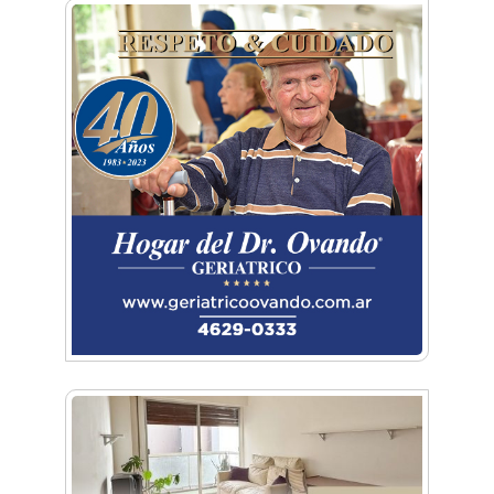
El Museo Nacional de Aeronáutica recordó la
Guerra de Malvinas con una visita guiada
especial
Morón: Conocé los aviones que combatieron
en la Guerra de Malvinas
Cielos Abiertos: Morón fue sede del evento que
impulsa la inclusión de la mujer en la aviación
Festival aéreo: El cielo de General Rodríguez se
llenó de aviones
Festival aéreo: llega la Convención en Vuelo de
aviones experimentales
Hangar Zero: Conocé el primer museo
aeronáutico privado del país
Conocé a la Escuadrilla Histórica que opera
desde la Base de Morón