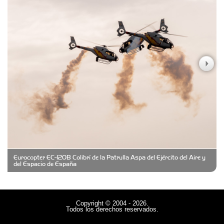
Carniceria y granja El Viejo Peña
Casa Berta
Clima Castelar
CONSERVAS YAMASIRO
Eurocopter EC-120B Colibrí de la Patrulla Aspa del Ejército del Aire y
Cubanico´s - Cubanitos Rellenos!
del Espacio de España
Damiano Men´s Club
Copyright © 2004 - 2026.
Todos los derechos reservados.