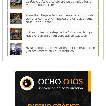
La Fuerza Aérea celebrará su cumpleaños en
Morón con los F-16
Mina Bien llega a Morón y encabeza un fin de
semana con teatro, música y grandes shows
en la Zona Oeste
El Congurbano festejará los 50 años de Pipo
Nazaro con un show especial en Castelar
NENE reunió a empresarios de la construcción
y el real estate en La Cantábrica
La Universidad de Morón llevó su innovación
educativa a Estados Unidos
Una compañía teatral de Castelar competirá
por el Premio FEBA Cultura
La primera vez que Eva Perón voló en avión lo
hizo desde Morón