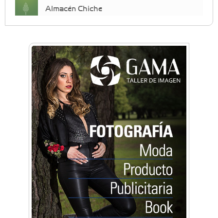
Almacén Chiche
Anahata - Tu comunidad de bienestar y
crecimiento personal
Arq. Horacio Alejandro Sánchez
Artística ApasionArte
Artística Catalina
Artística Veral
BAIC Ramos Mejía