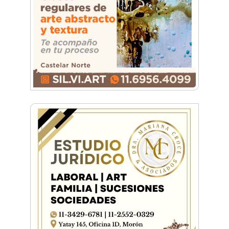
Emiliano Brancciari inauguró "El Banquito de
Norita", el nuevo ciclo cultural de la Casa
Museo Nora Cortiñas
No funcionará el Ferrocarril Sarmiento por
cuatro días
¡Sí, prometo! Miles de estudiantes de Morón
prometieron lealtad a la bandera
Empresas, emprendedores y cultura se
reunieron en Expo Morón Se Muestra
Empezá a estudiar en agosto: la Universidad
de Morón abrió las inscripciones para el
segundo cuatrimestre