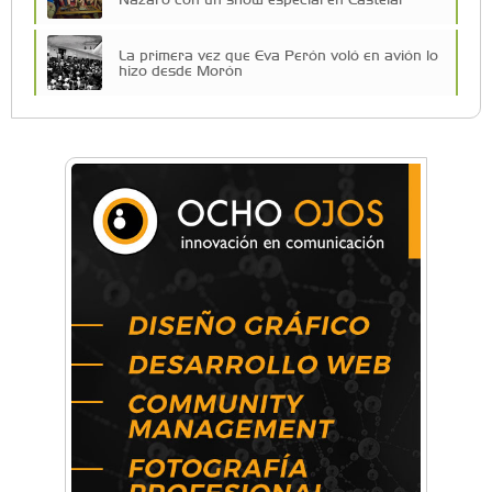
La primera vez que Eva Perón voló en avión lo
hizo desde Morón
Una compañía teatral de Castelar competirá
por el Premio FEBA Cultura
Mariana Croce: "Hoy las empresas necesitan
un asesoramiento integral para crecer con
seguridad"
Música, teatro, yoga, danza y mucho más:
Conocé todos los talleres para aprender y
disfrutar en la Zona Oeste