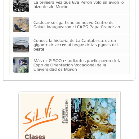
La primera vez que Eva Perón voló en avión lo
hizo desde Morón
Castelar sur ya tiene un nuevo Centro de
Salud: inauguraron el CAPS Papa Francisco
Conocé la historia de La Cantábrica: de un
gigante de acero al hogar de las pymes del
oeste
Más de 2.500 estudiantes participaron de la
Expo de Orientación Vocacional de la
Universidad de Morón
A 19 años de la nevada histórica: ¿puede
volver a nevar en Castelar?
De Castelar a Júpiter: Conocé la historia del
vecino que mapeó la luna hacia la que viaja
Castelar Digital
Dr. Omar Battilana: casi cuatro décadas de
odontología en Castelar con una premisa que
no cambió