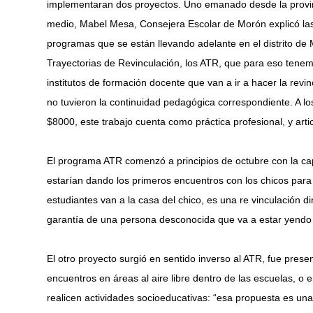
implementaran dos proyectos. Uno emanado desde la provinc
medio, Mabel Mesa, Consejera Escolar de Morón explicó las 
programas que se están llevando adelante en el distrito d
Trayectorias de Revinculación, los ATR, que para eso tene
institutos de formación docente que van a ir a hacer la revi
no tuvieron la continuidad pedagógica correspondiente. A l
$8000, este trabajo cuenta como práctica profesional, y articu
El programa ATR comenzó a principios de octubre con la ca
estarían dando los primeros encuentros con los chicos para 
estudiantes van a la casa del chico, es una re vinculación d
garantía de una persona desconocida que va a estar yendo
El otro proyecto surgió en sentido inverso al ATR, fue pres
encuentros en áreas al aire libre dentro de las escuelas, o 
realicen actividades socioeducativas: “esa propuesta es u