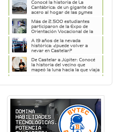
Conocé la historia de La
Cantábrica: de un gigante de
acero al hogar de las pymes
del oeste
Más de 2.500 estudiantes
participaron de la Expo de
Orientación Vocacional de la
Universidad de Morón
A 19 años de la nevada
histórica: ¿puede volver a
nevar en Castelar?
De Castelar a Júpiter: Conocé
la historia del vecino que
mapeó la luna hacia la que viaja
Castelar Digital
Dr. Omar Battilana: casi cuatro
décadas de odontología en
Castelar con una premisa que
no cambió
Emiliano Brancciari inauguró
"El Banquito de Norita", el
nuevo ciclo cultural de la Casa
Museo Nora Cortiñas
No funcionará el Ferrocarril
Sarmiento por cuatro días