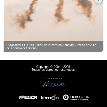
Clima Castelar
CONSERVAS YAMASIRO
Eurocopter EC-120B Colibrí de la Patrulla Aspa del Ejército del Aire y
Cubanico´s - Cubanitos Rellenos!
del Espacio de España
Damiano Men´s Club
Copyright © 2004 - 2026.
Todos los derechos reservados.
Denisi Market
POWERED BY
Deutsche Schule Hurlingham