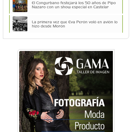
El Congurbano festejará los 50 años de Pipo
Nazaro con un show especial en Castelar
La primera vez que Eva Perón voló en avión lo
hizo desde Morón
Una compañía teatral de Castelar competirá
por el Premio FEBA Cultura
Mariana Croce: "Hoy las empresas necesitan
un asesoramiento integral para crecer con
seguridad"
Música, teatro, yoga, danza y mucho más:
Conocé todos los talleres para aprender y
disfrutar en la Zona Oeste