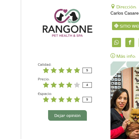
Dirección:
Carlos Casare
SITIO WE
Más info:
Calidad:
5
Precio:
4
Espacio:
5
Dejar opinión