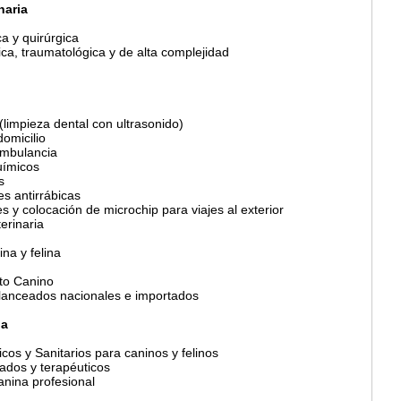
naria
ca y quirúrgica
tica, traumatológica y de alta complejidad
(limpieza dental con ultrasonido)
domicilio
ambulancia
químicos
s
s antirrábicas
es y colocación de microchip para viajes al exterior
erinaria
ina y felina
nto Canino
alanceados nacionales e importados
na
icos y Sanitarios para caninos y felinos
ados y terapéuticos
anina profesional