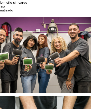
domicilio sin cargo
nina
imatizado