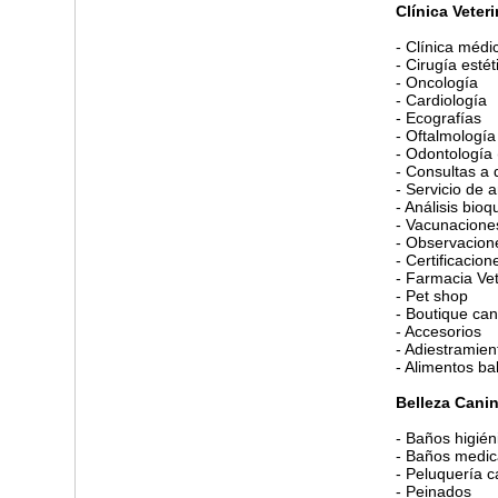
Clínica Veteri
- Clínica médi
- Cirugía esté
- Oncología
- Cardiología
- Ecografías
- Oftalmología
- Odontología 
- Consultas a 
- Servicio de 
- Análisis bio
- Vacunacione
- Observacione
- Certificacion
- Farmacia Vet
- Pet shop
- Boutique can
- Accesorios
- Adiestramie
- Alimentos b
Belleza Cani
- Baños higién
- Baños medic
- Peluquería c
- Peinados