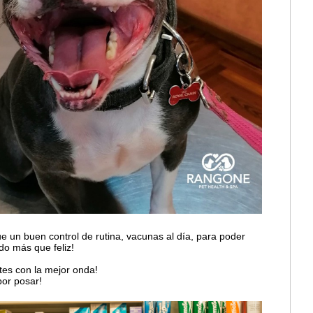
 un buen control de rutina, vacunas al día, para poder
do más que feliz!
tes con la mejor onda!
or posar!