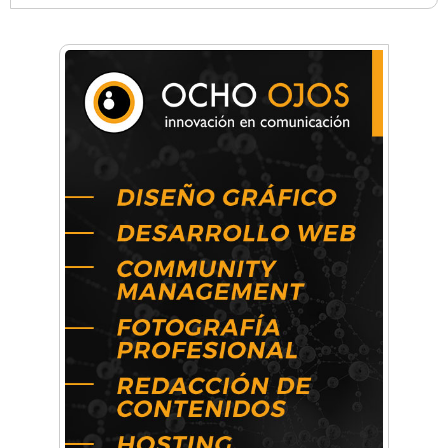
Anahata - Tu comunidad de bienestar y
crecimiento personal
Arq. Horacio Alejandro Sánchez
Artística ApasionArte
Artística Catalina
Artística Veral
BAIC Ramos Mejía