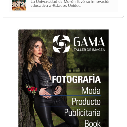
La Universidad de Morón llevó su innovación
educativa a Estados Unidos
Una compañía teatral de Castelar competirá
por el Premio FEBA Cultura
La primera vez que Eva Perón voló en avión lo
hizo desde Morón
Mariana Croce: "Hoy las empresas necesitan
un asesoramiento integral para crecer con
seguridad"
Música, teatro, yoga, danza y mucho más:
Conocé todos los talleres para aprender y
disfrutar en la Zona Oeste