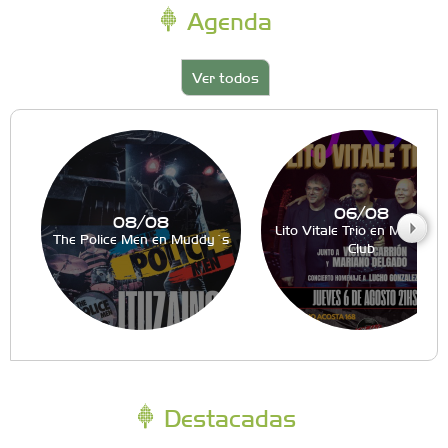
Agenda
Ver todos
06/08
08/08
Lito Vitale Trio en Muddy´s
The Police Men en Muddy´s
Club
Destacadas