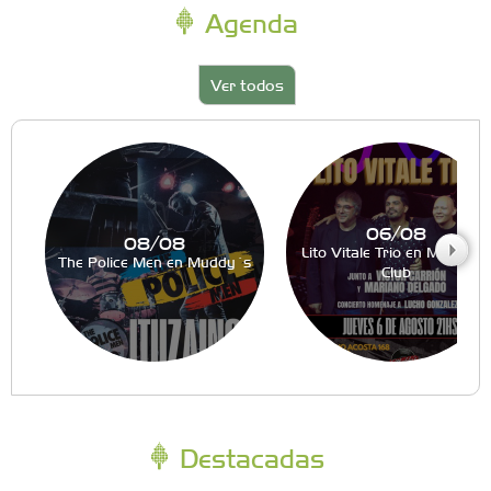
Agenda
Ver todos
06/08
08/08
Lito Vitale Trio en Muddy´s
The Police Men en Muddy´s
Club
Destacadas