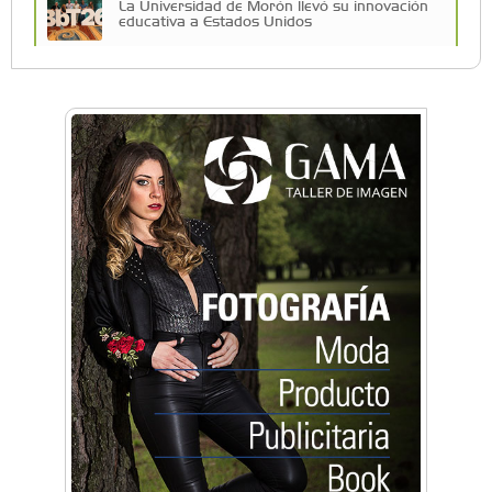
La Universidad de Morón llevó su innovación
educativa a Estados Unidos
Una compañía teatral de Castelar competirá
por el Premio FEBA Cultura
La primera vez que Eva Perón voló en avión lo
hizo desde Morón
Mariana Croce: "Hoy las empresas necesitan
un asesoramiento integral para crecer con
seguridad"
Música, teatro, yoga, danza y mucho más:
Conocé todos los talleres para aprender y
disfrutar en la Zona Oeste