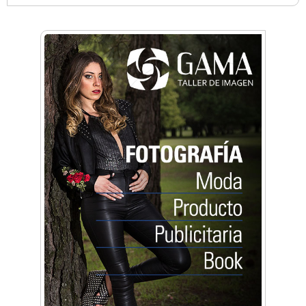
Anahata - Tu comunidad de bienestar y
crecimiento personal
Arq. Horacio Alejandro Sánchez
Artística ApasionArte
Artística Catalina
Artística Veral
BAIC Ramos Mejía