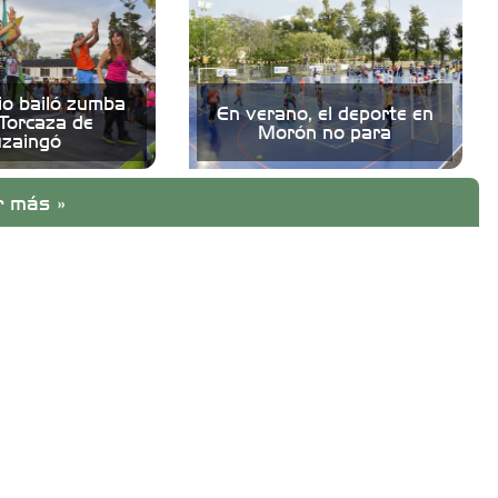
rio bailó zumba
En verano, el deporte en
 Torcaza de
Morón no para
uzaingó
r más »