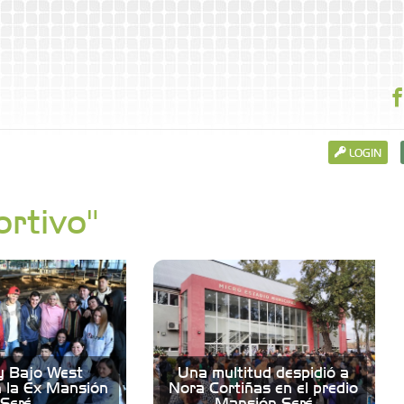
LOGIN
ortivo"
 y Bajo West
Una multitud despidió a
n la Ex Mansión
Nora Cortiñas en el predio
Seré
Mansión Seré