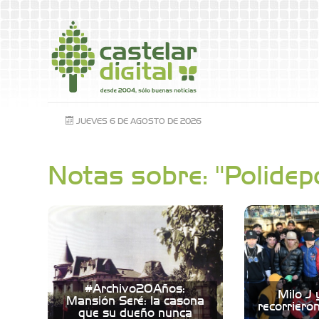
JUEVES 6 DE AGOSTO DE 2026
Notas sobre: "Polidep
#Archivo20Años:
Milo J
Mansión Seré: la casona
recorriero
que su dueño nunca