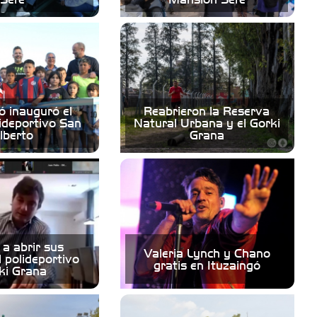
ó inauguró el
Reabrieron la Reserva
ideportivo San
Natural Urbana y el Gorki
lberto
Grana
 a abrir sus
Valeria Lynch y Chano
l polideportivo
gratis en Ituzaingó
ki Grana