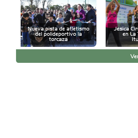
Nueva pista de atletismo
Jesica Ci
del polideportivo la
en La
torcaza
It
Ve