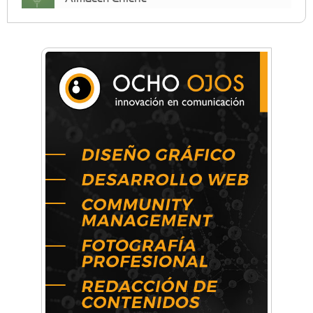
Anahata - Tu comunidad de bienestar y
crecimiento personal
Arq. Horacio Alejandro Sánchez
Artística ApasionArte
Artística Catalina
Artística Veral
BAIC Ramos Mejía