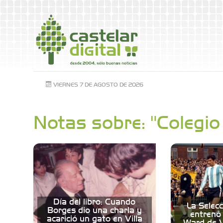
VIERNES 7 DE AGOSTO DE 2026
Notas sobre: "Colegi
Día del libro: Cuando
La Selec
Borges dio una charla y
entrenó 
acarició un gato en Villa
Ward de V