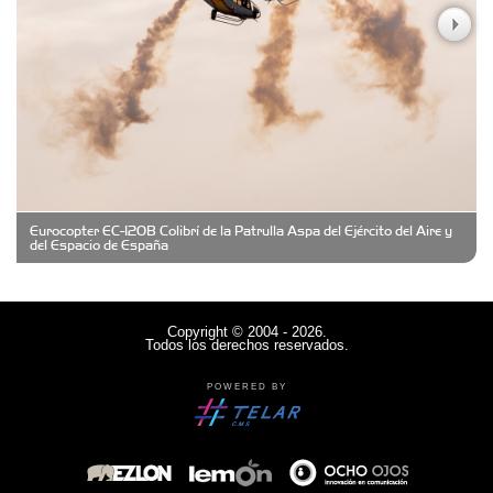
Casa Berta
Clima Castelar
CONSERVAS YAMASIRO
Eurocopter EC-120B Colibrí de la Patrulla Aspa del Ejército del Aire y
Cubanico´s - Cubanitos Rellenos!
del Espacio de España
Damiano Men´s Club
Copyright © 2004 - 2026.
Todos los derechos reservados.
Denisi Market
POWERED BY
Deutsche Schule Hurlingham