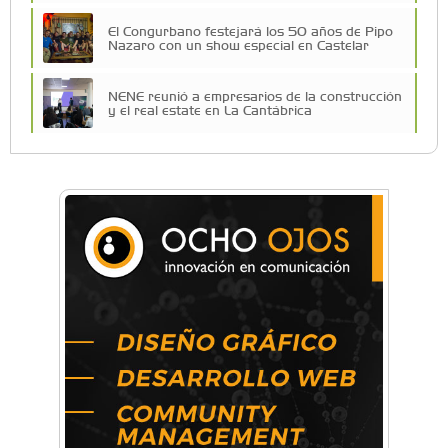
El Congurbano festejará los 50 años de Pipo
Nazaro con un show especial en Castelar
NENE reunió a empresarios de la construcción
y el real estate en La Cantábrica
La Universidad de Morón llevó su innovación
educativa a Estados Unidos
Una compañía teatral de Castelar competirá
por el Premio FEBA Cultura
La primera vez que Eva Perón voló en avión lo
hizo desde Morón
Mariana Croce: "Hoy las empresas necesitan
un asesoramiento integral para crecer con
seguridad"
Música, teatro, yoga, danza y mucho más:
Conocé todos los talleres para aprender y
disfrutar en la Zona Oeste