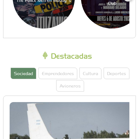
The Police Men en Muddy´s
Club
Destacadas
Sociedad
Emprendedores
Cultura
Deportes
Avioneros