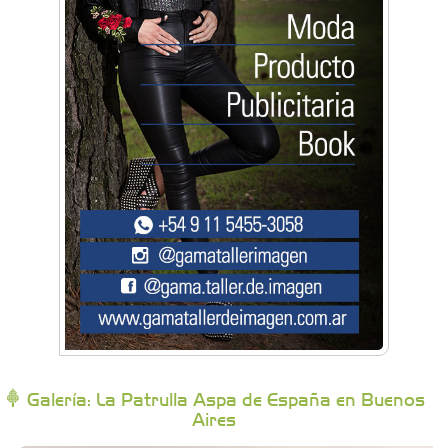
Artística Catalina
Artística Veral
BAIC Ramos Mejía
Brisé Estudio de Danzas
Buenos Aires Equipar
Bytec Academy
Galería: La Patrulla Aspa de España en Buenos
Aires
Campoy Federik - Productores Asesores de
Seguros