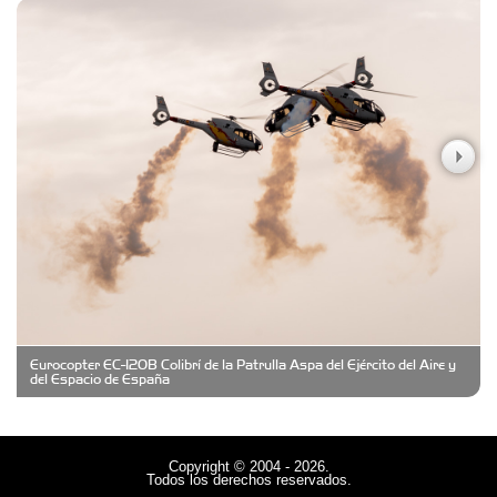
Carniceria y granja El Viejo Peña
Casa Berta
Clima Castelar
CONSERVAS YAMASIRO
Eurocopter EC-120B Colibrí de la Patrulla Aspa del Ejército del Aire y
Cubanico´s - Cubanitos Rellenos!
del Espacio de España
Damiano Men´s Club
Copyright © 2004 - 2026.
Todos los derechos reservados.