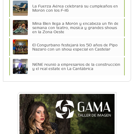
La Fuerza Aérea celebrará su cumpleaños en
Morón con los F-16
Mina Bien llega a Morón y encabeza un fin de
semana con teatro, música y grandes shows
en la Zona Oeste
El Congurbano festejará los 50 años de Pipo
Nazaro con un show especial en Castelar
NENE reunió a empresarios de la construcción
y el real estate en La Cantábrica
La Universidad de Morón llevó su innovación
educativa a Estados Unidos
Una compañía teatral de Castelar competirá
por el Premio FEBA Cultura
La primera vez que Eva Perón voló en avión lo
hizo desde Morón