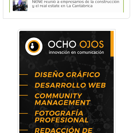
NENE reunió a empresarios de la construcción
y el real estate en La Cantábrica
La Universidad de Morón llevó su innovación
educativa a Estados Unidos
Una compañía teatral de Castelar competirá
por el Premio FEBA Cultura
La primera vez que Eva Perón voló en avión lo
hizo desde Morón
Mariana Croce: "Hoy las empresas necesitan
un asesoramiento integral para crecer con
seguridad"
Música, teatro, yoga, danza y mucho más:
Conocé todos los talleres para aprender y
disfrutar en la Zona Oeste