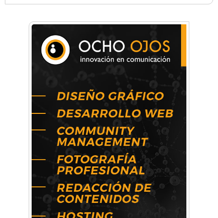
Anahata - Tu comunidad de bienestar y
crecimiento personal
Arq. Horacio Alejandro Sánchez
Artística ApasionArte
Artística Catalina
Artística Veral
BAIC Ramos Mejía