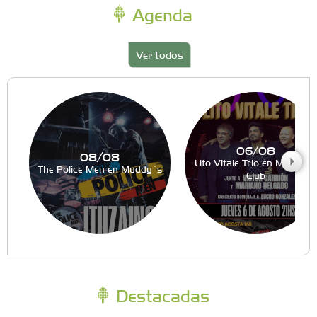
Agenda
Ver todos
06/08
08/08
Lito Vitale Trio en Muddy´s
The Police Men en Muddy´s
Club
Destacadas