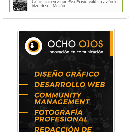
La primera vez que Eva Perón voló en avión lo
hizo desde Morón
Una compañía teatral de Castelar competirá
por el Premio FEBA Cultura
Mariana Croce: "Hoy las empresas necesitan
un asesoramiento integral para crecer con
seguridad"
Música, teatro, yoga, danza y mucho más:
Conocé todos los talleres para aprender y
disfrutar en la Zona Oeste