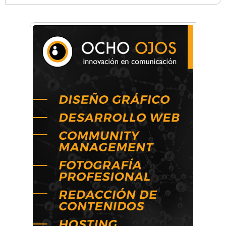
Anahata - Tu comunidad de bienestar y
crecimiento personal
Arq. Horacio Alejandro Sánchez
Artística ApasionArte
Artística Catalina
Artística Veral
BAIC Ramos Mejía