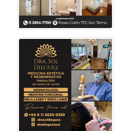
que ver con el mensaje que quiero entregar
desde mi ser"
Planspiel: Conocé la experiencia educativa en
alemán que reunió a estudiantes de
Hurlingham y Quilmes
El día que Castelar creyó que Los Redondos
tocaban en el Club Argentino
Feria Conurbana: Resistencia Gráfica ante las
pantallas y lo intangible