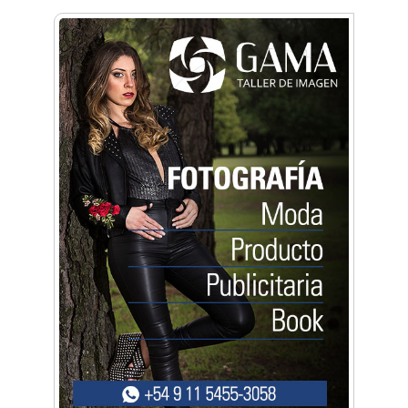
Anahata - Tu comunidad de bienestar y
crecimiento personal
Arq. Horacio Alejandro Sánchez
Artística ApasionArte
Artística Catalina
Artística Veral
BAIC Ramos Mejía
Brisé Estudio de Danzas