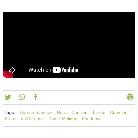
Tags:
Hernán Sánchez
Rock
Canción
Tarzán
Cumelén
Ella es Tan Cargosa
Daniel Melingo
Pandemia