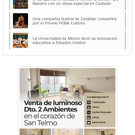
Nazaro con un show especial en Castelar
Una compañía teatral de Castelar competirá
por el Premio FEBA Cultura
La Universidad de Morón llevó su innovación
educativa a Estados Unidos
Vacaciones de Invierno: todas las actividades
para disfrutar en la Zona Oeste
Vacaciones de Invierno: ciencia, experimentos
y shows de las Guerreras K-Pop en Castelar
La histórica FM En Tránsito cumple 39 años y
lo festejará con un fiestón en Auditorio Oeste
Sexo, deseo y vínculos: La Lic. Cecilia Ce llega a
Morón con "Encendé tu motor"
Silvia Villalba presentó Caudal Interno: "Tiene