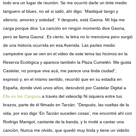
todo era un lugar de reunión. Se me ocurrió darle un tinte medio
tanguero al blues, no sé si salió, ahí digo: ‘Mastiqué tango y
silencio, amores y soledad’. Y después, está Gaona. Mi hija me
carga porque dice ‘La canción en ningún momento dice Gaona,
pero se llama Gaona’. Es cierto, la letra no lo menciona pero surgió
de una historia ocurrida en esa Avenida. Las partes medio
campestre que se ven en el video de este tema las hicimos en la
Reserva Ecológica y aparece también la Plaza Cumelén. Me gusta
Castelar, no porque viva acá, me parece una linda ciudad”,
expresó y, en el mismo sentido, recordó que en su estadía en
España, donde vivió unos años, descubrió por Castelar Digital a
Ella es tan Cargosa
a través del videoclip Ni siquiera entre tus
brazos, parte de él filmado en Tarzán. “Después, las vueltas de la
vida, por eso digo ‘En Tarzán suceden cosas’, me encontré ahí con
Rodrigo Manigot, cantante de la banda, y lo invité a cantar una
canción, Nunca me olvido, que quedó muy linda y tiene un videíto