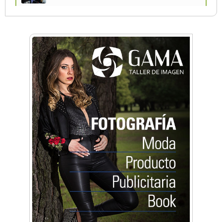
Una compañía teatral de Castelar competirá
por el Premio FEBA Cultura
La primera vez que Eva Perón voló en avión lo
hizo desde Morón
Mariana Croce: "Hoy las empresas necesitan
un asesoramiento integral para crecer con
seguridad"
Música, teatro, yoga, danza y mucho más:
Conocé todos los talleres para aprender y
disfrutar en la Zona Oeste