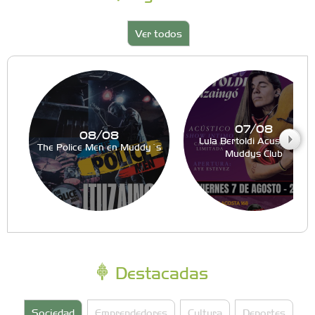
Ver todos
07/08
08/08
Lula Bertoldi Acustico en
The Police Men en Muddy´s
Muddys Club
Destacadas
Sociedad
Emprendedores
Cultura
Deportes